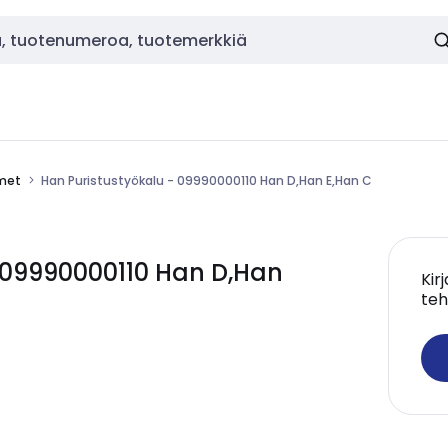
imet
Han Puristustyökalu - 09990000110 Han D,Han E,Han C
 09990000110 Han D,Han
Kir
teh