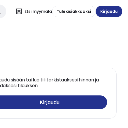
Etsi myymälä
Tule asiakkaaksi
Kirjaudu
jaudu sisään tai luo tili tarkistaaksesi hinnan ja
däksesi tilauksen
Kirjaudu