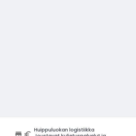
Huippuluokan logistiikka
Joustavat kuljetuspalvelut ja