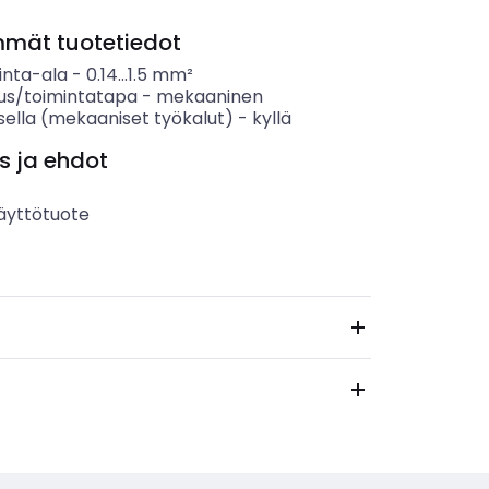
mmät tuotetiedot
inta-ala
-
0.14...1.5
mm²
us/toimintatapa
-
mekaaninen
sella (mekaaniset työkalut)
-
kyllä
s ja ehdot
äyttötuote