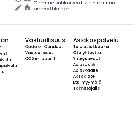
Olemme sähköisen liiketoiminnan
ammattilainen
kan
Vastuullisuus
Asiakaspalvelu
t
Code of Conduct
Tule asiakkaaksi
Vastuullisuus
Ota yhteyttä
avat
CO2e-raportti
Yhteystiedot
lvelut
Asiakastili
ipalvelut
Asiakkaalle
to
Associate
Etsi myymälä
Toimittajalle