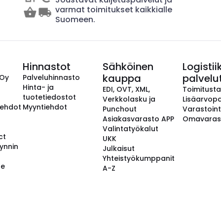
varmat toimitukset kaikkialle
Suomeen.
Hinnastot
Sähköinen
Logistii
kauppa
palvelu
 Oy
Palveluhinnasto
Hinta- ja
EDI, OVT, XML,
Toimitust
tuotetiedostot
Verkkolasku ja
Lisäarvopa
aehdot
Myyntiehdot
Punchout
Varastoint
Asiakasvarasto APP
Omavaras
Valintatyökalut
ct
UKK
ynnin
Julkaisut
Yhteistyökumppanit
se
A-Z