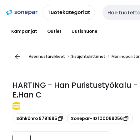
Siirry
Siirry
navigointiin
sisältöön
Tuotekategoriat
Haku
Kampanjat
Outlet
Uutishuone
Asennustarvikkeet
Sisäjohtoliittimet
Moninapaliitt
HARTING - Han Puristustyökalu -
E,Han C
Kopioi
Kopioi
Sähkönro 9791685
Sonepar-ID 100088256