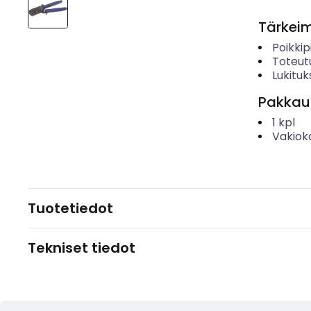
Tärkei
Poikkip
Toteut
Lukituk
Pakkau
1
kpl
Vakiok
Tuotetiedot
Tekniset tiedot