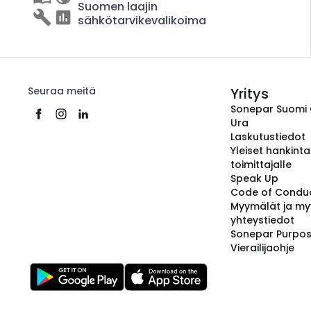
Suomen laajin
sähkötarvikevalikoima
Seuraa meitä
Yritys
Sonepar Suomi
Ura
Laskutustiedot
Yleiset hankint
toimittajalle
Speak Up
Code of Condu
Myymälät ja my
yhteystiedot
Sonepar Purpo
Vierailijaohje