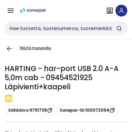
Siirry
Siirry
navigointiin
sisältöön
Haku
Näytä murupolku
HARTING - har-port USB 2.0 A-A
5,0m cab - 09454521925
Läpivienti+kaapeli
Kopioi
Kopioi
Sähkönro 9791738
Sonepar-ID 100072094