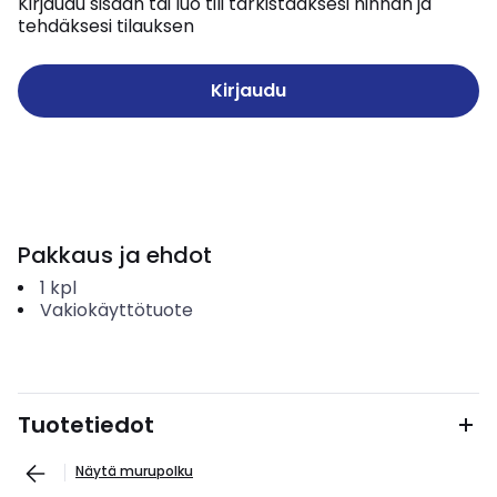
Kirjaudu sisään tai luo tili tarkistaaksesi hinnan ja
tehdäksesi tilauksen
Kirjaudu
Pakkaus ja ehdot
1
kpl
Vakiokäyttötuote
Tuotetiedot
Näytä murupolku