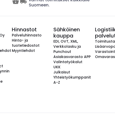
Suomeen.
Hinnastot
Sähköinen
Logistii
kauppa
palvelu
 Oy
Palveluhinnasto
Hinta- ja
EDI, OVT, XML,
Toimitust
tuotetiedostot
Verkkolasku ja
Lisäarvopa
aehdot
Myyntiehdot
Punchout
Varastoint
Asiakasvarasto APP
Omavaras
Valintatyökalut
ct
UKK
ynnin
Julkaisut
Yhteistyökumppanit
se
A-Z