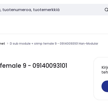
imet
D sub module + crimp female 9 - 09140093101 Han-Modular
female 9 - 09140093101
Kir
teh