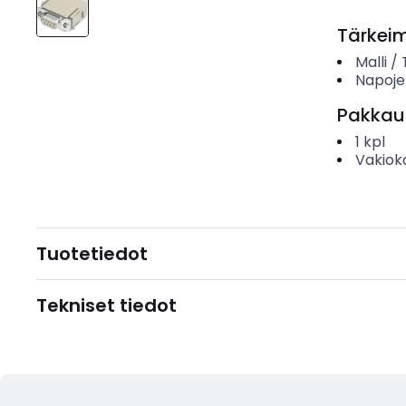
Tärkei
Malli /
Napoje
Pakkau
1
kpl
Vakiok
Tuotetiedot
Tekniset tiedot