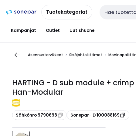
Siirry
Siirry
navigointiin
sisältöön
Tuotekategoriat
Haku
Kampanjat
Outlet
Uutishuone
Asennustarvikkeet
Sisäjohtoliittimet
Moninapaliitt
HARTING - D sub module + crimp 
Han-Modular
Kopioi
Kopioi
Sähkönro 9790698
Sonepar-ID 100088169