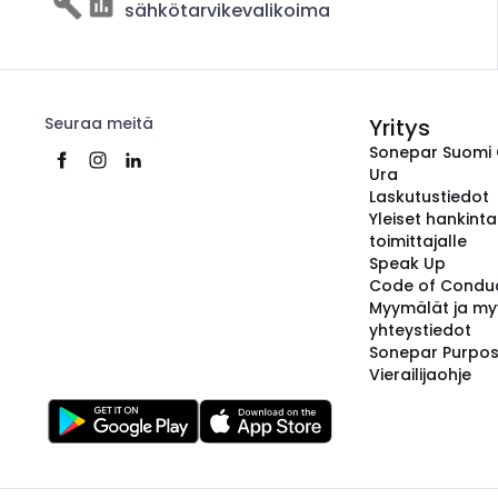
sähkötarvikevalikoima
Seuraa meitä
Yritys
Sonepar Suomi
Ura
Laskutustiedot
Yleiset hankint
toimittajalle
Speak Up
Code of Condu
Myymälät ja my
yhteystiedot
Sonepar Purpo
Vierailijaohje