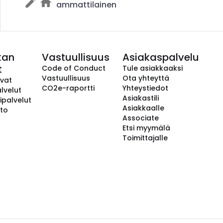
ammattilainen
kan
Vastuullisuus
Asiakaspalvelu
t
Code of Conduct
Tule asiakkaaksi
Vastuullisuus
Ota yhteyttä
avat
CO2e-raportti
Yhteystiedot
lvelut
Asiakastili
ipalvelut
Asiakkaalle
to
Associate
Etsi myymälä
Toimittajalle