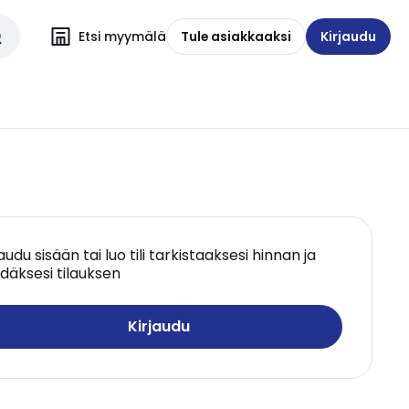
Etsi myymälä
Tule asiakkaaksi
Kirjaudu
jaudu sisään tai luo tili tarkistaaksesi hinnan ja
däksesi tilauksen
Kirjaudu