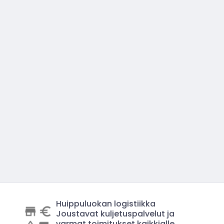
Huippuluokan logistiikka
Joustavat kuljetuspalvelut ja
varmat toimitukset kaikkialle