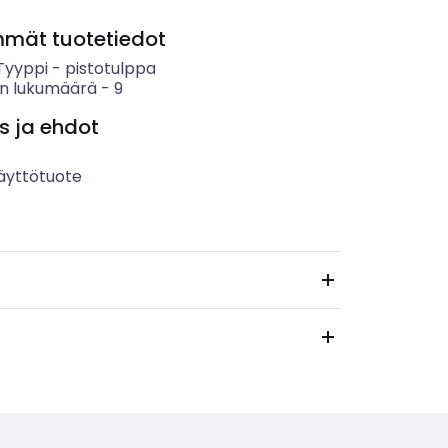
mmät tuotetiedot
 Tyyppi
-
pistotulppa
n lukumäärä
-
9
s ja ehdot
äyttötuote