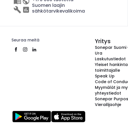
Suomen laajin
sähkötarvikevalikoima
Seuraa meitä
Yritys
Sonepar Suomi
Ura
Laskutustiedot
Yleiset hankint
toimittajalle
Speak Up
Code of Condu
Myymälät ja my
yhteystiedot
Sonepar Purpo
Vierailijaohje