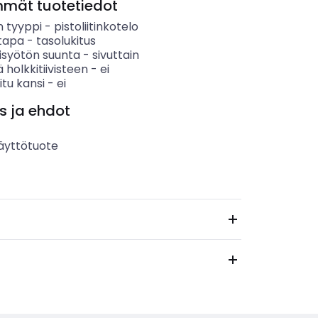
mmät tuotetiedot
n tyyppi
-
pistoliitinkotelo
stapa
-
tasolukitus
isyötön suunta
-
sivuttain
ä holkkitiivisteen
-
ei
tu kansi
-
ei
s ja ehdot
äyttötuote