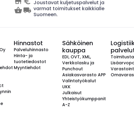
Joustavat kuljetuspalvelut ja
varmat toimitukset kaikkialle
Suomeen.
Hinnastot
Sähköinen
Logistii
kauppa
palvelu
 Oy
Palveluhinnasto
Hinta- ja
EDI, OVT, XML,
Toimitust
tuotetiedostot
Verkkolasku ja
Lisäarvopa
aehdot
Myyntiehdot
Punchout
Varastoint
Asiakasvarasto APP
Omavaras
Valintatyökalut
ct
UKK
ynnin
Julkaisut
Yhteistyökumppanit
se
A-Z