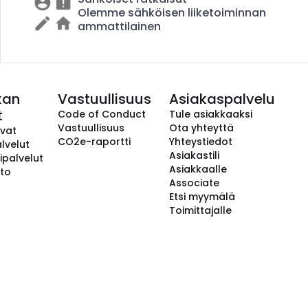
Olemme sähköisen liiketoiminnan
ammattilainen
kan
Vastuullisuus
Asiakaspalvelu
t
Code of Conduct
Tule asiakkaaksi
Vastuullisuus
Ota yhteyttä
avat
CO2e-raportti
Yhteystiedot
lvelut
Asiakastili
ipalvelut
Asiakkaalle
to
Associate
Etsi myymälä
Toimittajalle