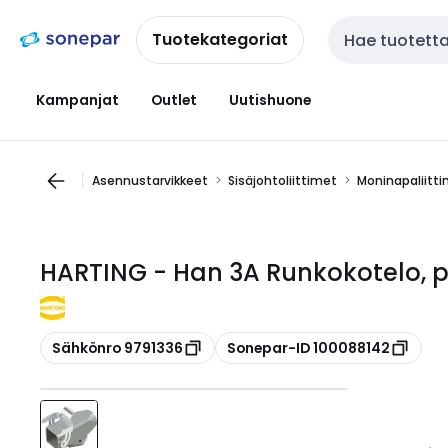
Siirry
Siirry
navigointiin
sisältöön
Tuotekategoriat
Haku
Kampanjat
Outlet
Uutishuone
Asennustarvikkeet
Sisäjohtoliittimet
Moninapaliitt
HARTING - Han 3A Runkokotelo, p
Kopioi
Kopioi
Sähkönro 9791336
Sonepar-ID 100088142