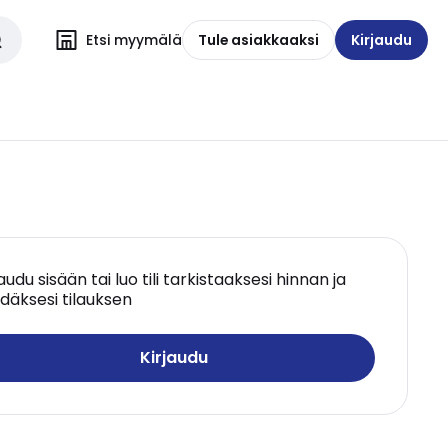
Etsi myymälä
Tule asiakkaaksi
Kirjaudu
jaudu sisään tai luo tili tarkistaaksesi hinnan ja
däksesi tilauksen
Kirjaudu