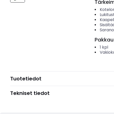
Tärkei
Kotelo
Lukitu
Kaapel
Sisältä
Saranoi
Pakkau
1
kpl
Vakiok
Tuotetiedot
Tekniset tiedot