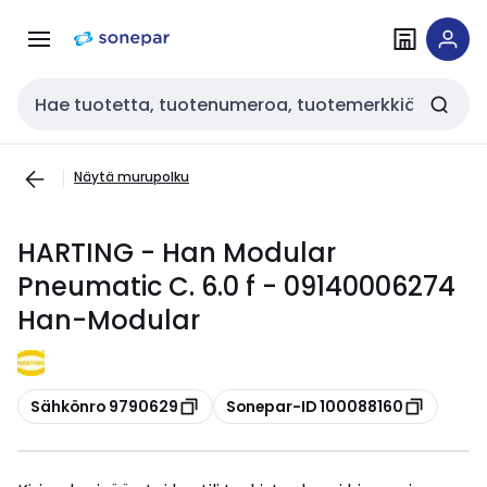
Siirry
Siirry
navigointiin
sisältöön
Haku
Näytä murupolku
HARTING - Han Modular
Pneumatic C. 6.0 f - 09140006274
Han-Modular
Kopioi
Kopioi
Sähkönro 9790629
Sonepar-ID 100088160