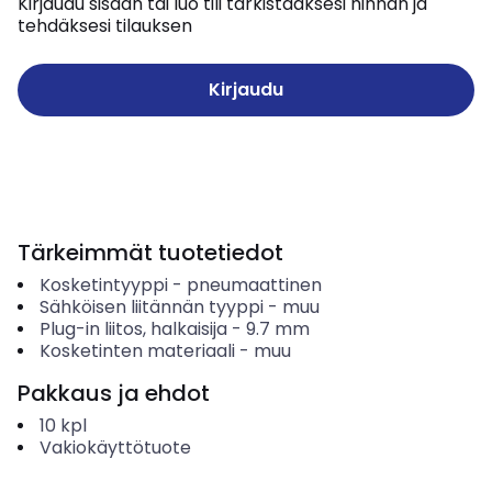
Kirjaudu sisään tai luo tili tarkistaaksesi hinnan ja
tehdäksesi tilauksen
Kirjaudu
Tärkeimmät tuotetiedot
Kosketintyyppi
-
pneumaattinen
Sähköisen liitännän tyyppi
-
muu
Plug-in liitos, halkaisija
-
9.7
mm
Kosketinten materiaali
-
muu
Pakkaus ja ehdot
10
kpl
Vakiokäyttötuote