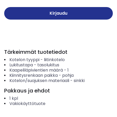
Kirjaudu
Tärkeimmät tuotetiedot
Kotelon tyyppi
-
liitinkotelo
Lukitustapa
-
tasolukitus
Kaapeliläpivientien määrä
-
1
Kiinnitysrenkaan paikka
-
pohja
Kotelon/suojuksen materiaali
-
sinkki
Pakkaus ja ehdot
1
kpl
Vakiokäyttötuote