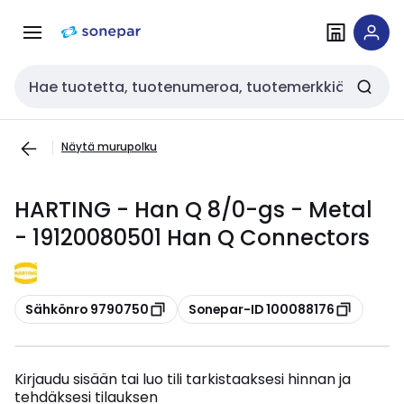
Siirry
Siirry
navigointiin
sisältöön
Haku
Näytä murupolku
HARTING - Han Q 8/0-gs - Metal
- 19120080501 Han Q Connectors
Kopioi
Kopioi
Sähkönro 9790750
Sonepar-ID 100088176
Kirjaudu sisään tai luo tili tarkistaaksesi hinnan ja
tehdäksesi tilauksen