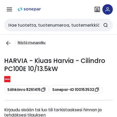
Siirry
Siirry
navigointiin
sisältöön
Haku
Näytä murupolku
HARVIA - Kiuas Harvia - Cilindro
PC100E 10/13.5kW
Kopioi
Kopioi
Sähkönro 8261415
Sonepar-ID 100153532
Kirjaudu sisään tai luo tili tarkistaaksesi hinnan ja
tehdäksesi tilauksen