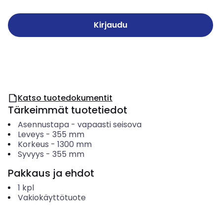
Kirjaudu
Katso tuotedokumentit
Tärkeimmät tuotetiedot
Asennustapa
-
vapaasti seisova
Leveys
-
355
mm
Korkeus
-
1300
mm
Syvyys
-
355
mm
Pakkaus ja ehdot
1
kpl
Vakiokäyttötuote