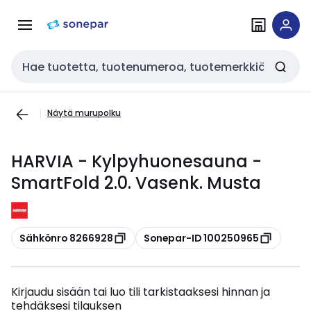
Siirry
Siirry
navigointiin
sisältöön
Haku
Näytä murupolku
HARVIA - Kylpyhuonesauna -
SmartFold 2.0. Vasenk. Musta
Kopioi
Kopioi
Sähkönro 8266928
Sonepar-ID 100250965
Kirjaudu sisään tai luo tili tarkistaaksesi hinnan ja
tehdäksesi tilauksen