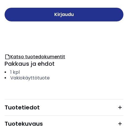
Kirjaudu
Katso tuotedokumentit
Pakkaus ja ehdot
1
kpl
Vakiokäyttötuote
Tuotetiedot
Tuotekuvaus