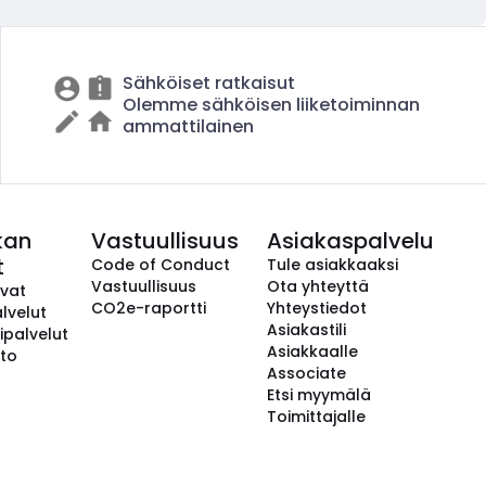
Sähköiset ratkaisut
Olemme sähköisen liiketoiminnan
ammattilainen
kan
Vastuullisuus
Asiakaspalvelu
t
Code of Conduct
Tule asiakkaaksi
Vastuullisuus
Ota yhteyttä
avat
CO2e-raportti
Yhteystiedot
lvelut
Asiakastili
ipalvelut
Asiakkaalle
to
Associate
Etsi myymälä
Toimittajalle