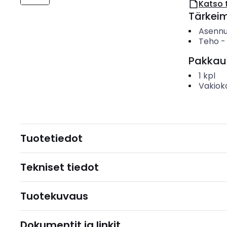
Katso 
Tärkei
Asenn
Teho
Pakkau
1
kpl
Vakiok
Tuotetiedot
Tekniset tiedot
Tuotekuvaus
Dokumentit ja linkit