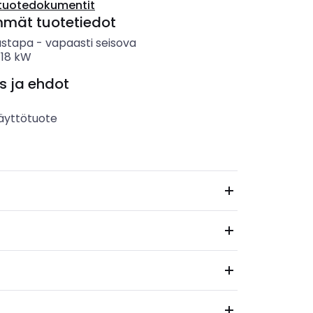
tuotedokumentit
mmät tuotetiedot
ustapa
-
vapaasti seisova
-
18
kW
s ja ehdot
äyttötuote