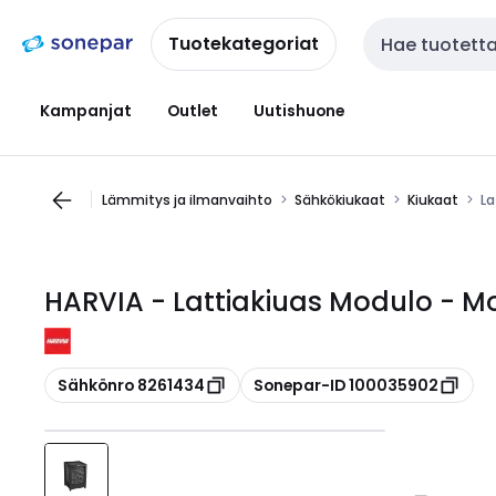
Siirry
Siirry
navigointiin
sisältöön
Tuotekategoriat
Haku
Kampanjat
Outlet
Uutishuone
Lämmitys ja ilmanvaihto
Sähkökiukaat
Kiukaat
La
HARVIA - Lattiakiuas Modulo - 
Kopioi
Kopioi
Sähkönro 8261434
Sonepar-ID 100035902