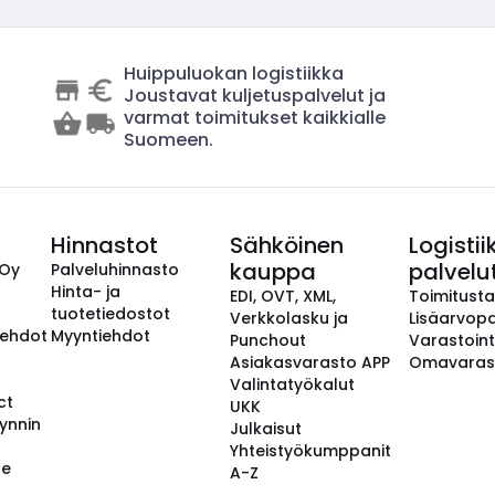
Huippuluokan logistiikka
Joustavat kuljetuspalvelut ja
varmat toimitukset kaikkialle
Suomeen.
Hinnastot
Sähköinen
Logistii
kauppa
palvelu
 Oy
Palveluhinnasto
Hinta- ja
EDI, OVT, XML,
Toimitust
tuotetiedostot
Verkkolasku ja
Lisäarvopa
aehdot
Myyntiehdot
Punchout
Varastoint
Asiakasvarasto APP
Omavaras
Valintatyökalut
ct
UKK
ynnin
Julkaisut
Yhteistyökumppanit
se
A-Z