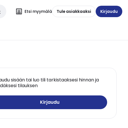
Etsi myymälä
Tule asiakkaaksi
Kirjaudu
jaudu sisään tai luo tili tarkistaaksesi hinnan ja
däksesi tilauksen
Kirjaudu