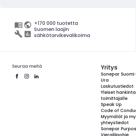
+170 000 tuotetta
Suomen laajin
sähkötarvikevalikoima
Seuraa meitä
Yritys
Sonepar Suomi
Ura
Laskutustiedot
Yleiset hankint
toimittajalle
Speak Up
Code of Condu
Myymälät ja my
yhteystiedot
Sonepar Purpo
Vierailijaohje