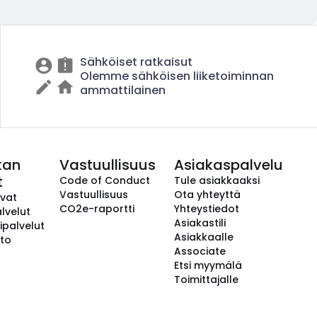
Sähköiset ratkaisut
Olemme sähköisen liiketoiminnan
ammattilainen
kan
Vastuullisuus
Asiakaspalvelu
t
Code of Conduct
Tule asiakkaaksi
Vastuullisuus
Ota yhteyttä
avat
CO2e-raportti
Yhteystiedot
lvelut
Asiakastili
ipalvelut
Asiakkaalle
to
Associate
Etsi myymälä
Toimittajalle