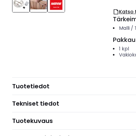
Katso 
Tärkei
Malli /
Pakkau
1
kpl
Vakiok
Tuotetiedot
Tekniset tiedot
Tuotekuvaus