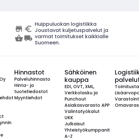
Huippuluokan logistiikka
Joustavat kuljetuspalvelut ja
varmat toimitukset kaikkialle
Suomeen.
Hinnastot
Sähköinen
Logistii
kauppa
palvelu
 Oy
Palveluhinnasto
Hinta- ja
EDI, OVT, XML,
Toimitust
tuotetiedostot
Verkkolasku ja
Lisäarvopa
aehdot
Myyntiehdot
Punchout
Varastoint
Asiakasvarasto APP
Omavaras
Valintatyökalut
ct
UKK
ynnin
Julkaisut
Yhteistyökumppanit
se
A-Z