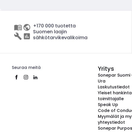
+170 000 tuotetta
Suomen laajin
sähkötarvikevalikoima
Seuraa meitä
Yritys
Sonepar Suomi
Ura
Laskutustiedot
Yleiset hankint
toimittajalle
Speak Up
Code of Condu
Myymälät ja my
yhteystiedot
Sonepar Purpo