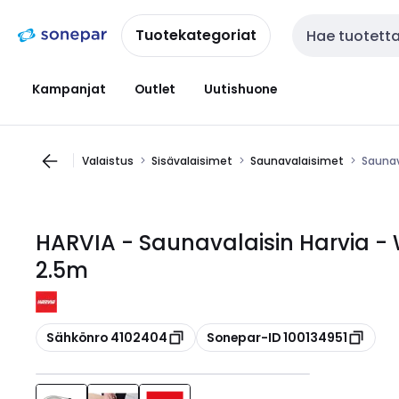
Siirry
Siirry
navigointiin
sisältöön
Tuotekategoriat
Haku
Kampanjat
Outlet
Uutishuone
Valaistus
Sisävalaisimet
Saunavalaisimet
Saunav
HARVIA - Saunavalaisin Harvia 
2.5m
Kopioi
Kopioi
Sähkönro 4102404
Sonepar-ID 100134951