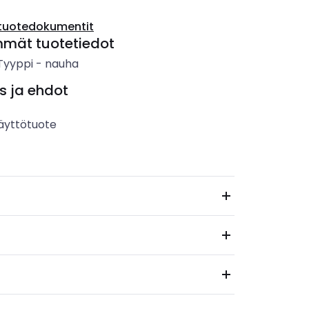
tuotedokumentit
mmät tuotetiedot
 Tyyppi
-
nauha
s ja ehdot
äyttötuote