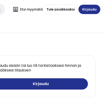
Etsi myymälä
Tule asiakkaaksi
Kirjaudu
jaudu sisään tai luo tili tarkistaaksesi hinnan ja
däksesi tilauksen
Kirjaudu