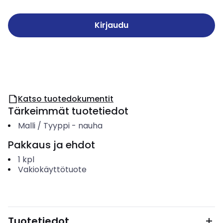
Kirjaudu
Katso tuotedokumentit
Tärkeimmät tuotetiedot
Malli / Tyyppi
-
nauha
Pakkaus ja ehdot
1
kpl
Vakiokäyttötuote
Tuotetiedot