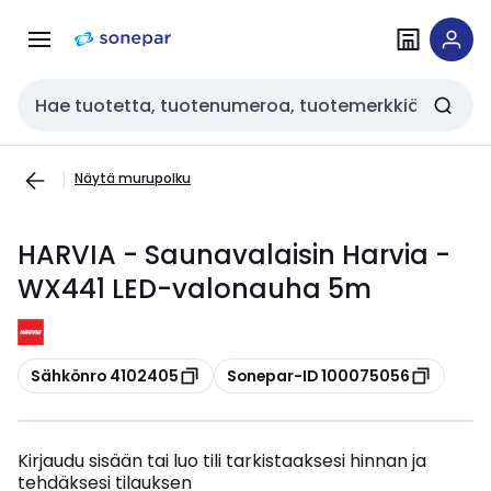
Siirry
Siirry
navigointiin
sisältöön
Haku
Näytä murupolku
HARVIA - Saunavalaisin Harvia -
WX441 LED-valonauha 5m
Kopioi
Kopioi
Sähkönro 4102405
Sonepar-ID 100075056
Kirjaudu sisään tai luo tili tarkistaaksesi hinnan ja
tehdäksesi tilauksen