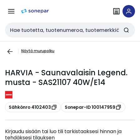
Siirry
Siirry
navigointiin
sisältöön
Haku
Näytä murupolku
HARVIA - Saunavalaisin Legend.
musta - SAS21107 40W/E14
Kopioi
Kopioi
Sähkönro 4102403
Sonepar-ID 100147959
Kirjaudu sisään tai luo tili tarkistaaksesi hinnan ja
tehdäksesi tilauksen