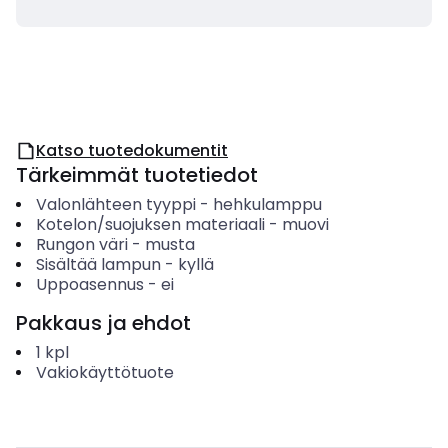
Katso tuotedokumentit
Tärkeimmät tuotetiedot
Valonlähteen tyyppi
-
hehkulamppu
Kotelon/suojuksen materiaali
-
muovi
Rungon väri
-
musta
Sisältää lampun
-
kyllä
Uppoasennus
-
ei
Pakkaus ja ehdot
1
kpl
Vakiokäyttötuote