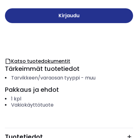
Kirjaudu
Katso tuotedokumentit
Tärkeimmät tuotetiedot
Tarvikkeen/varaosan tyyppi
-
muu
Pakkaus ja ehdot
1
kpl
Vakiokäyttötuote
Tuotetiedot