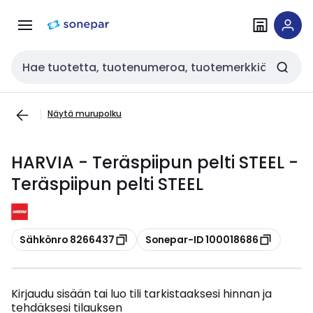
Siirry
Siirry
navigointiin
sisältöön
Haku
Näytä murupolku
HARVIA - Teräspiipun pelti STEEL -
Teräspiipun pelti STEEL
Kopioi
Kopioi
Sähkönro 8266437
Sonepar-ID 100018686
Kirjaudu sisään tai luo tili tarkistaaksesi hinnan ja
tehdäksesi tilauksen