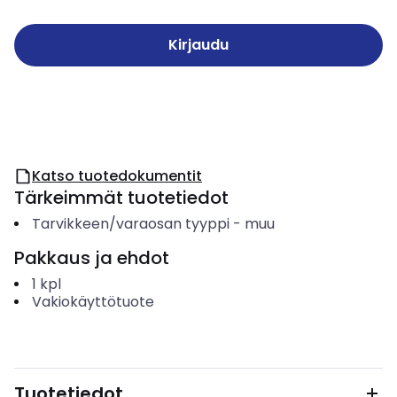
Kirjaudu
Katso tuotedokumentit
Tärkeimmät tuotetiedot
Tarvikkeen/varaosan tyyppi
-
muu
Pakkaus ja ehdot
1
kpl
Vakiokäyttötuote
Tuotetiedot