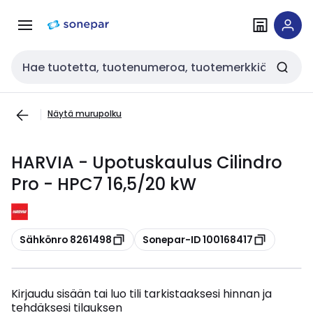
Siirry
Siirry
navigointiin
sisältöön
Haku
Näytä murupolku
HARVIA - Upotuskaulus Cilindro
Pro - HPC7 16,5/20 kW
Kopioi
Kopioi
Sähkönro 8261498
Sonepar-ID 100168417
Kirjaudu sisään tai luo tili tarkistaaksesi hinnan ja
tehdäksesi tilauksen