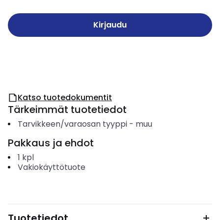
Kirjaudu
Katso tuotedokumentit
Tärkeimmät tuotetiedot
Tarvikkeen/varaosan tyyppi
-
muu
Pakkaus ja ehdot
1
kpl
Vakiokäyttötuote
Tuotetiedot