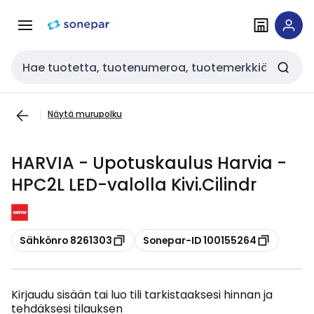
Siirry
Siirry
navigointiin
sisältöön
Haku
Näytä murupolku
HARVIA - Upotuskaulus Harvia -
HPC2L LED-valolla Kivi.Cilindr
Kopioi
Kopioi
Sähkönro 8261303
Sonepar-ID 100155264
Kirjaudu sisään tai luo tili tarkistaaksesi hinnan ja
tehdäksesi tilauksen