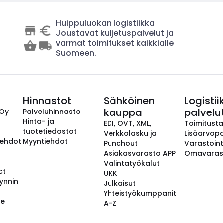
Huippuluokan logistiikka
Joustavat kuljetuspalvelut ja
varmat toimitukset kaikkialle
Suomeen.
Hinnastot
Sähköinen
Logistii
kauppa
palvelu
 Oy
Palveluhinnasto
Hinta- ja
EDI, OVT, XML,
Toimitust
tuotetiedostot
Verkkolasku ja
Lisäarvopa
aehdot
Myyntiehdot
Punchout
Varastoint
Asiakasvarasto APP
Omavaras
Valintatyökalut
ct
UKK
ynnin
Julkaisut
Yhteistyökumppanit
se
A-Z