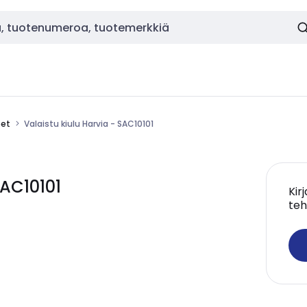
eet
Valaistu kiulu Harvia - SAC10101
SAC10101
Kir
teh