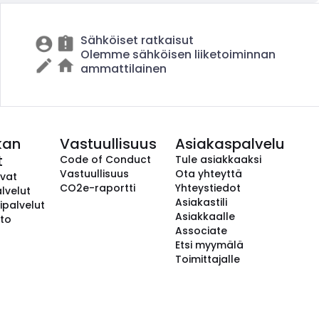
Sähköiset ratkaisut
Olemme sähköisen liiketoiminnan
ammattilainen
kan
Vastuullisuus
Asiakaspalvelu
t
Code of Conduct
Tule asiakkaaksi
Vastuullisuus
Ota yhteyttä
avat
CO2e-raportti
Yhteystiedot
lvelut
Asiakastili
ipalvelut
Asiakkaalle
to
Associate
Etsi myymälä
Toimittajalle