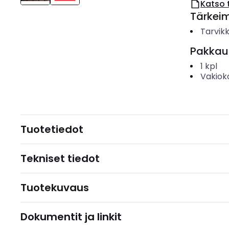
Katso 
Tärkei
Tarvik
Pakkau
1
kpl
Vakiok
Tuotetiedot
Tekniset tiedot
Tuotekuvaus
Dokumentit ja linkit