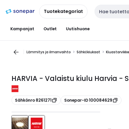
Siirry
Siirry
navigointiin
sisältöön
Tuotekategoriat
Haku
Kampanjat
Outlet
Uutishuone
Lämmitys ja ilmanvaihto
Sähkökiukaat
Kiuastarvikk
HARVIA - Valaistu kiulu Harvia - 
Kopioi
Kopioi
Sähkönro 8261271
Sonepar-ID 100084629