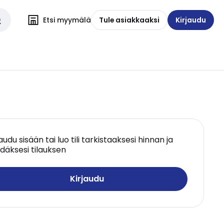
Etsi myymälä
Tule asiakkaaksi
Kirjaudu
jaudu sisään tai luo tili tarkistaaksesi hinnan ja
däksesi tilauksen
Kirjaudu