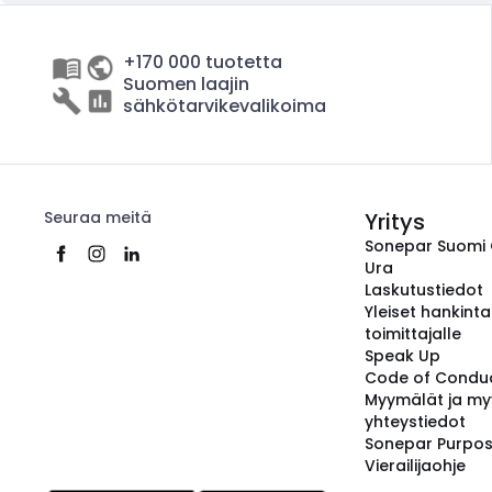
+170 000 tuotetta
Suomen laajin
sähkötarvikevalikoima
Seuraa meitä
Yritys
Sonepar Suomi
Ura
Laskutustiedot
Yleiset hankint
toimittajalle
Speak Up
Code of Condu
Myymälät ja my
yhteystiedot
Sonepar Purpo
Vierailijaohje