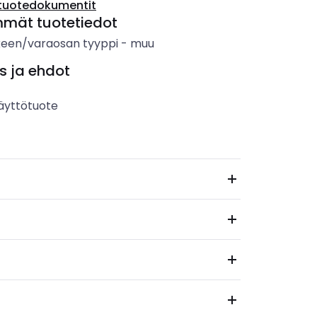
tuotedokumentit
mmät tuotetiedot
keen/varaosan tyyppi
-
muu
s ja ehdot
äyttötuote