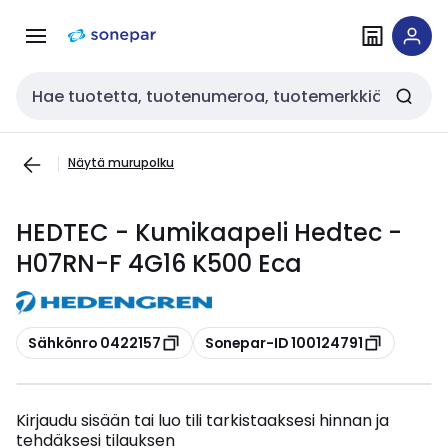
Siirry
Siirry
navigointiin
sisältöön
Haku
Näytä murupolku
HEDTEC - Kumikaapeli Hedtec -
H07RN-F 4G16 K500 Eca
Kopioi
Kopioi
Sähkönro 0422157
Sonepar-ID 100124791
Kirjaudu sisään tai luo tili tarkistaaksesi hinnan ja
tehdäksesi tilauksen