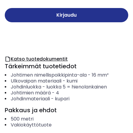
Kirjaudu
Katso tuotedokumentit
Tärkeimmät tuotetiedot
Johtimen nimellispoikkipinta-ala
-
16
mm²
Ulkovaipan materiaali
-
kumi
Johdinluokka
-
luokka 5 = hienolankainen
Johtimien määrä
-
4
Johdinmateriaali
-
kupari
Pakkaus ja ehdot
500
metri
Vakiokäyttötuote