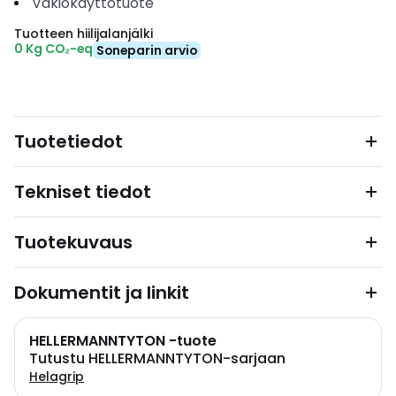
Vakiokäyttötuote
Tuotteen hiilijalanjälki
0 Kg CO₂-eq
Soneparin arvio
Tuotetiedot
Tekniset tiedot
Tuotekuvaus
Dokumentit ja linkit
HELLERMANNTYTON -tuote
Tutustu HELLERMANNTYTON-sarjaan
Helagrip