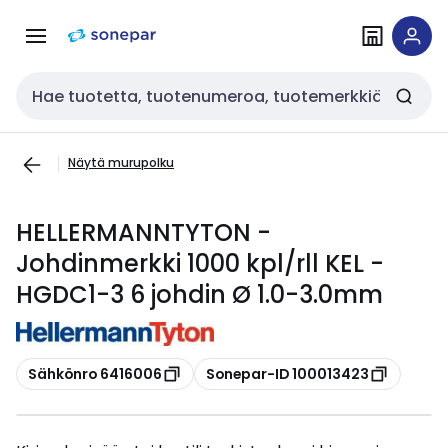
Siirry
Siirry
navigointiin
sisältöön
Haku
Näytä murupolku
HELLERMANNTYTON -
Johdinmerkki 1000 kpl/rll KEL -
HGDC1-3 6 johdin Ø 1.0-3.0mm
Kopioi
Kopioi
Sähkönro 6416006
Sonepar-ID 100013423