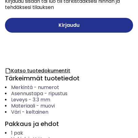
Kirjaudu sisään tai luo tili tarkistaaksesi hinnan ja
tehdäksesi tilauksen
Kirjaudu
Katso tuotedokumentit
Tärkeimmät tuotetiedot
Merkintä
-
numerot
Asennustapa
-
ripustus
Leveys
-
3.3
mm
Materiaali
-
muovi
Väri
-
keltainen
Pakkaus ja ehdot
1
pak