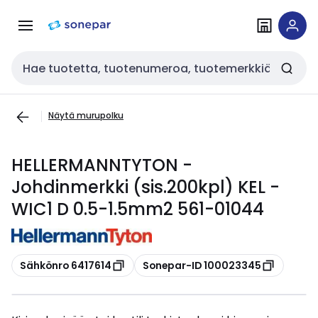
Siirry
Siirry
navigointiin
sisältöön
Haku
Näytä murupolku
HELLERMANNTYTON -
Johdinmerkki (sis.200kpl) KEL -
WIC1 D 0.5-1.5mm2 561-01044
Kopioi
Kopioi
Sähkönro 6417614
Sonepar-ID 100023345