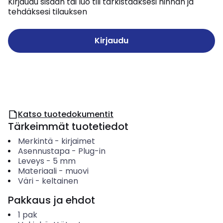
Kirjaudu sisään tai luo tili tarkistaaksesi hinnan ja
tehdäksesi tilauksen
Kirjaudu
Katso tuotedokumentit
Tärkeimmät tuotetiedot
Merkintä
-
kirjaimet
Asennustapa
-
Plug-in
Leveys
-
5
mm
Materiaali
-
muovi
Väri
-
keltainen
Pakkaus ja ehdot
1
pak