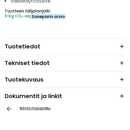
Vakiokäyttötuote
Tuotteen hiilijalanjälki
0 Kg CO₂-eq
Soneparin arvio
Tuotetiedot
Tekniset tiedot
Tuotekuvaus
Dokumentit ja linkit
Näytä murupolku