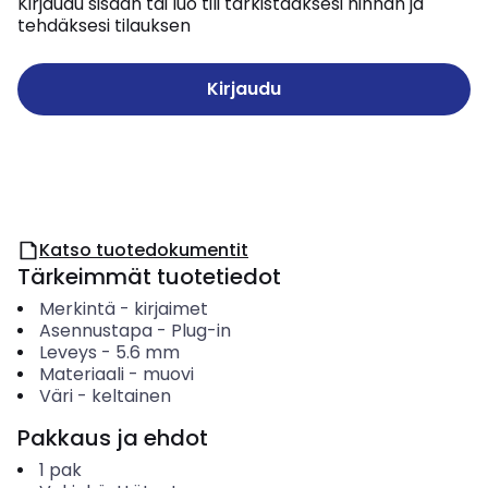
Kirjaudu sisään tai luo tili tarkistaaksesi hinnan ja
tehdäksesi tilauksen
Kirjaudu
Katso tuotedokumentit
Tärkeimmät tuotetiedot
Merkintä
-
kirjaimet
Asennustapa
-
Plug-in
Leveys
-
5.6
mm
Materiaali
-
muovi
Väri
-
keltainen
Pakkaus ja ehdot
1
pak