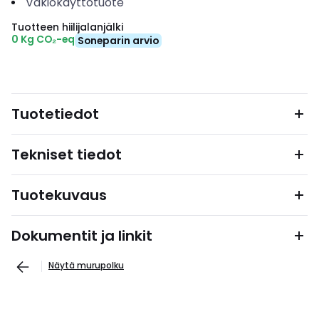
Vakiokäyttötuote
Tuotteen hiilijalanjälki
0 Kg CO₂-eq
Soneparin arvio
Tuotetiedot
Tekniset tiedot
Tuotekuvaus
Dokumentit ja linkit
Näytä murupolku