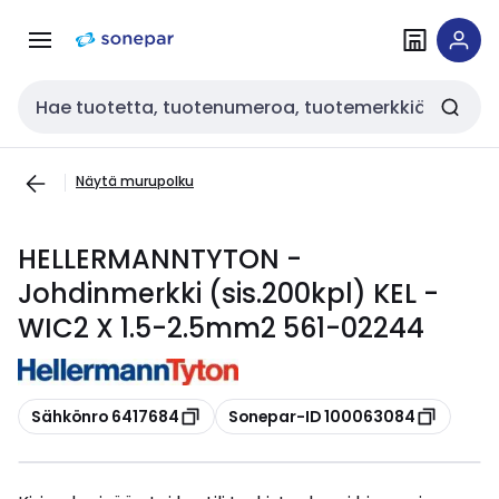
Siirry
Siirry
navigointiin
sisältöön
Haku
Näytä murupolku
HELLERMANNTYTON -
Johdinmerkki (sis.200kpl) KEL -
WIC2 X 1.5-2.5mm2 561-02244
Kopioi
Kopioi
Sähkönro 6417684
Sonepar-ID 100063084