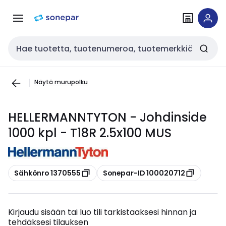
Siirry
Siirry
navigointiin
sisältöön
Haku
Näytä murupolku
HELLERMANNTYTON - Johdinside
1000 kpl - T18R 2.5x100 MUS
Kopioi
Kopioi
Sähkönro 1370555
Sonepar-ID 100020712
Kirjaudu sisään tai luo tili tarkistaaksesi hinnan ja
tehdäksesi tilauksen