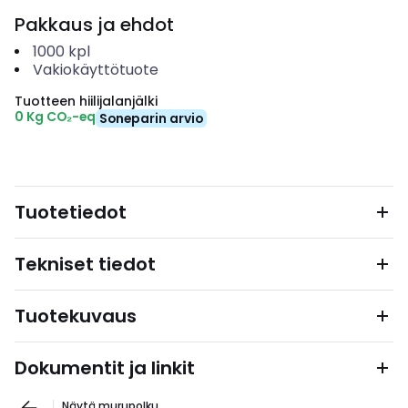
Pakkaus ja ehdot
1000
kpl
Vakiokäyttötuote
Tuotteen hiilijalanjälki
0 Kg CO₂-eq
Soneparin arvio
Tuotetiedot
Tekniset tiedot
Tuotekuvaus
Dokumentit ja linkit
Näytä murupolku