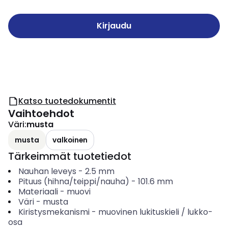
Kirjaudu
Katso tuotedokumentit
Vaihtoehdot
Väri
:
musta
musta
valkoinen
Tärkeimmät tuotetiedot
Nauhan leveys
-
2.5
mm
Pituus (hihna/teippi/nauha)
-
101.6
mm
Materiaali
-
muovi
Väri
-
musta
Kiristysmekanismi
-
muovinen lukituskieli / lukko-
osa