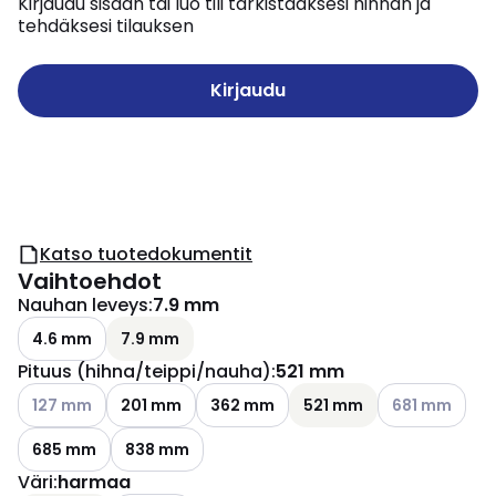
Kirjaudu sisään tai luo tili tarkistaaksesi hinnan ja
tehdäksesi tilauksen
Kirjaudu
Katso tuotedokumentit
Vaihtoehdot
Nauhan leveys
:
7.9 mm
4.6 mm
7.9 mm
Pituus (hihna/teippi/nauha)
:
521 mm
Katso käytettävissä olevat vaihtoehdot
Katso käytettä
127 mm
201 mm
362 mm
521 mm
681 mm
685 mm
838 mm
Väri
:
harmaa