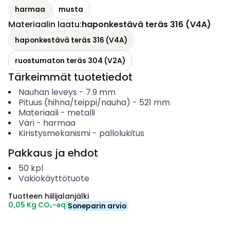
harmaa
musta
Materiaalin laatu
:
haponkestävä teräs 316 (V4A)
haponkestävä teräs 316 (V4A)
ruostumaton teräs 304 (V2A)
Tärkeimmät tuotetiedot
Nauhan leveys
-
7.9
mm
Pituus (hihna/teippi/nauha)
-
521
mm
Materiaali
-
metalli
Väri
-
harmaa
Kiristysmekanismi
-
pallolukitus
Pakkaus ja ehdot
50
kpl
Vakiokäyttötuote
Tuotteen hiilijalanjälki
0,05 Kg CO₂-eq
Soneparin arvio