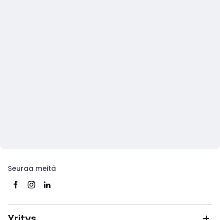
Seuraa meitä
Yritys