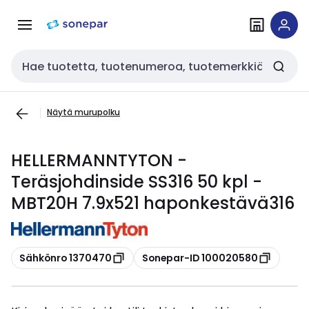
Siirry
Siirry
navigointiin
sisältöön
Haku
Näytä murupolku
HELLERMANNTYTON -
Teräsjohdinside SS316 50 kpl -
MBT20H 7.9x521 haponkestävä316
Kopioi
Kopioi
Sähkönro 1370470
Sonepar-ID 100020580