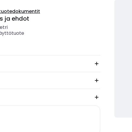
tuotedokumentit
s ja ehdot
etri
äyttötuote