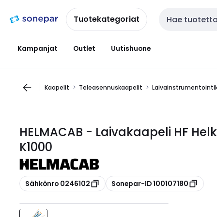
Siirry
Siirry
navigointiin
sisältöön
Tuotekategoriat
Haku
Kampanjat
Outlet
Uutishuone
Kaapelit
Teleasennuskaapelit
Laivainstrumentointi
HELMACAB - Laivakaapeli HF Helk
K1000
Kopioi
Kopioi
Sähkönro 0246102
Sonepar-ID 100107180