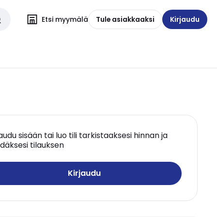
Etsi myymälä
Tule asiakkaaksi
Kirjaudu
jaudu sisään tai luo tili tarkistaaksesi hinnan ja
däksesi tilauksen
Kirjaudu