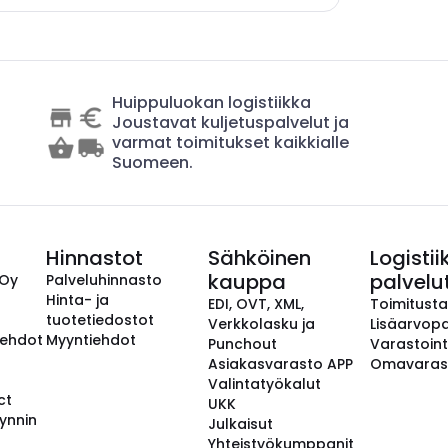
Huippuluokan logistiikka
Joustavat kuljetuspalvelut ja
varmat toimitukset kaikkialle
Suomeen.
Hinnastot
Sähköinen
Logistii
kauppa
palvelu
 Oy
Palveluhinnasto
Hinta- ja
EDI, OVT, XML,
Toimitust
tuotetiedostot
Verkkolasku ja
Lisäarvopa
aehdot
Myyntiehdot
Punchout
Varastoint
Asiakasvarasto APP
Omavaras
Valintatyökalut
ct
UKK
ynnin
Julkaisut
Yhteistyökumppanit