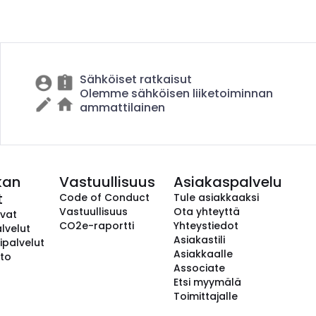
Sähköiset ratkaisut
Olemme sähköisen liiketoiminnan
ammattilainen
kan
Vastuullisuus
Asiakaspalvelu
t
Code of Conduct
Tule asiakkaaksi
Vastuullisuus
Ota yhteyttä
avat
CO2e-raportti
Yhteystiedot
lvelut
Asiakastili
ipalvelut
Asiakkaalle
to
Associate
Etsi myymälä
Toimittajalle