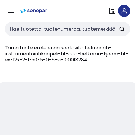
Siirry
Siirry
navigointiin
sisältöön
Haku
Tämä tuote ei ole enää saatavilla
helmacab-
instrumentointikaapeli-hf-dca-helkama-kjaam-hf-
ex-12x-2-1-x0-5-0-5-si-100018284