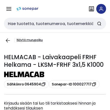
Siirry
Siirry
navigointiin
sisältöön
Haku
Näytä murupolku
HELMACAB - Laivakaapeli FRHF
Helkama - LKSM-FRHF 3x1,5 K1000
Kopioi
Kopioi
Sähkönro 0645904
Sonepar-ID 100027717
Kirjaudu sisään tai luo tili tarkistaaksesi hinnan ja
tehdäksesi tilauksen