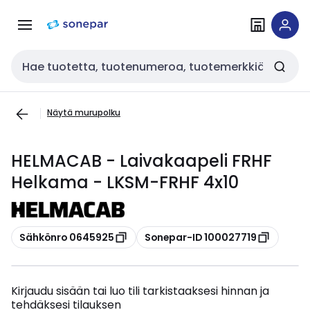
Siirry
Siirry
navigointiin
sisältöön
Haku
Näytä murupolku
HELMACAB - Laivakaapeli FRHF
Helkama - LKSM-FRHF 4x10
Kopioi
Kopioi
Sähkönro 0645925
Sonepar-ID 100027719
Kirjaudu sisään tai luo tili tarkistaaksesi hinnan ja
tehdäksesi tilauksen