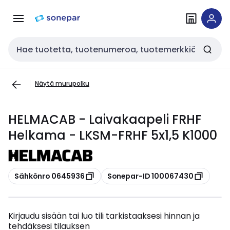
Siirry
Siirry
navigointiin
sisältöön
Haku
Näytä murupolku
HELMACAB - Laivakaapeli FRHF
Helkama - LKSM-FRHF 5x1,5 K1000
Kopioi
Kopioi
Sähkönro 0645936
Sonepar-ID 100067430
Kirjaudu sisään tai luo tili tarkistaaksesi hinnan ja
tehdäksesi tilauksen