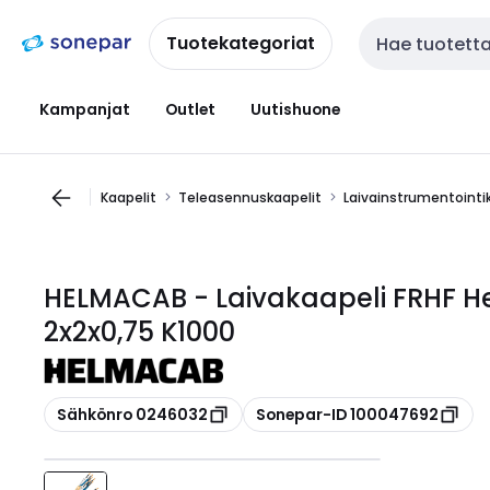
Siirry
Siirry
navigointiin
sisältöön
Tuotekategoriat
Haku
Kampanjat
Outlet
Uutishuone
Kaapelit
Teleasennuskaapelit
Laivainstrumentointi
HELMACAB - Laivakaapeli FRHF He
2x2x0,75 K1000
Kopioi
Kopioi
Sähkönro 0246032
Sonepar-ID 100047692