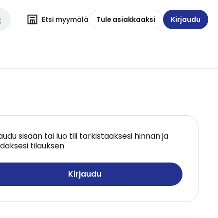
Etsi myymälä
Tule asiakkaaksi
Kirjaudu
jaudu sisään tai luo tili tarkistaaksesi hinnan ja
däksesi tilauksen
Kirjaudu