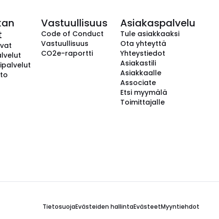
kan
Vastuullisuus
Asiakaspalvelu
t
Code of Conduct
Tule asiakkaaksi
Vastuullisuus
Ota yhteyttä
avat
CO2e-raportti
Yhteystiedot
lvelut
Asiakastili
ipalvelut
Asiakkaalle
to
Associate
Etsi myymälä
Toimittajalle
Tietosuoja
Evästeiden hallinta
Evästeet
Myyntiehdot