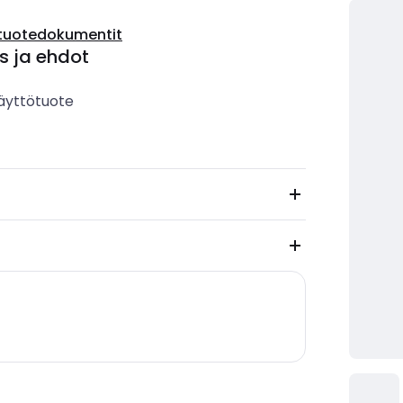
tuotedokumentit
s ja ehdot
äyttötuote