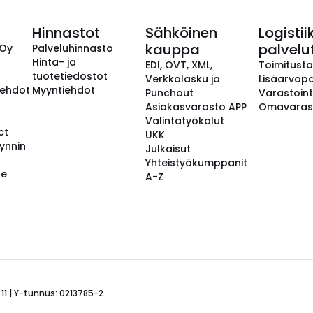
Hinnastot
Sähköinen
Logistii
kauppa
palvelu
 Oy
Palveluhinnasto
Hinta- ja
EDI, OVT, XML,
Toimitust
tuotetiedostot
Verkkolasku ja
Lisäarvopa
aehdot
Myyntiehdot
Punchout
Varastoint
Asiakasvarasto APP
Omavaras
Valintatyökalut
ct
UKK
ynnin
Julkaisut
Yhteistyökumppanit
se
A-Z
 11 | Y-tunnus: 0213785-2