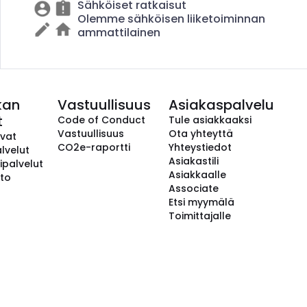
Sähköiset ratkaisut
Olemme sähköisen liiketoiminnan
ammattilainen
kan
Vastuullisuus
Asiakaspalvelu
t
Code of Conduct
Tule asiakkaaksi
Vastuullisuus
Ota yhteyttä
avat
CO2e-raportti
Yhteystiedot
lvelut
Asiakastili
ipalvelut
Asiakkaalle
to
Associate
Etsi myymälä
Toimittajalle