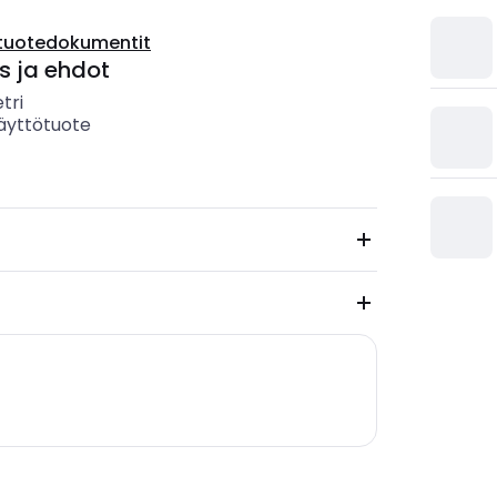
tuotedokumentit
s ja ehdot
tri
äyttötuote