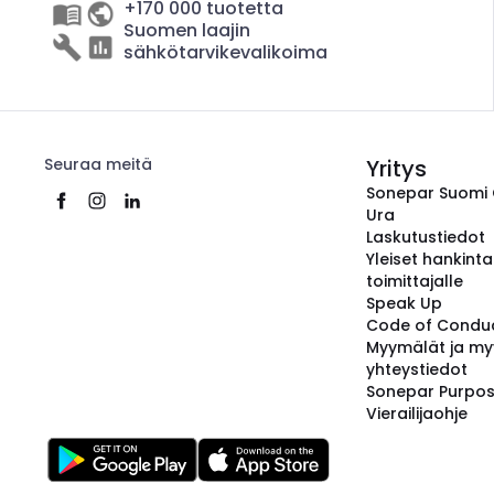
+170 000 tuotetta
Suomen laajin
sähkötarvikevalikoima
Seuraa meitä
Yritys
Sonepar Suomi
Ura
Laskutustiedot
Yleiset hankint
toimittajalle
Speak Up
Code of Condu
Myymälät ja my
yhteystiedot
Sonepar Purpo
Vierailijaohje