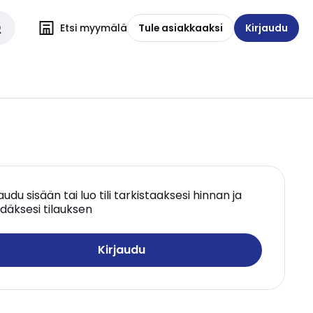
Etsi myymälä
Tule asiakkaaksi
Kirjaudu
jaudu sisään tai luo tili tarkistaaksesi hinnan ja
däksesi tilauksen
Kirjaudu