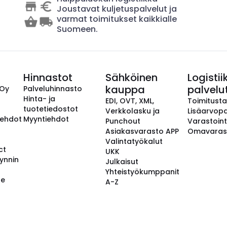
Joustavat kuljetuspalvelut ja
varmat toimitukset kaikkialle
Suomeen.
Hinnastot
Sähköinen
Logistii
kauppa
palvelu
 Oy
Palveluhinnasto
Hinta- ja
EDI, OVT, XML,
Toimitust
tuotetiedostot
Verkkolasku ja
Lisäarvopa
aehdot
Myyntiehdot
Punchout
Varastoint
Asiakasvarasto APP
Omavaras
Valintatyökalut
ct
UKK
ynnin
Julkaisut
Yhteistyökumppanit
se
A-Z