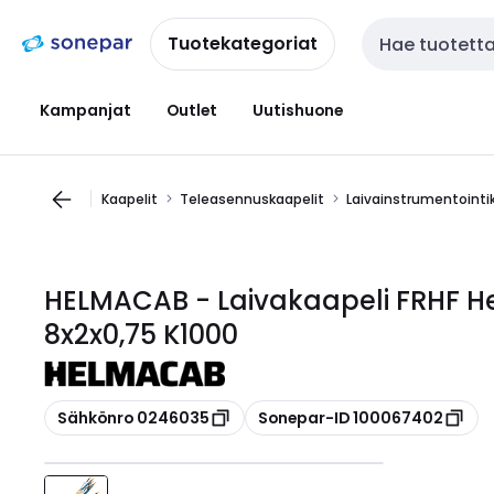
Siirry
Siirry
navigointiin
sisältöön
Tuotekategoriat
Haku
Kampanjat
Outlet
Uutishuone
Kaapelit
Teleasennuskaapelit
Laivainstrumentointi
HELMACAB - Laivakaapeli FRHF He
8x2x0,75 K1000
Kopioi
Kopioi
Sähkönro 0246035
Sonepar-ID 100067402