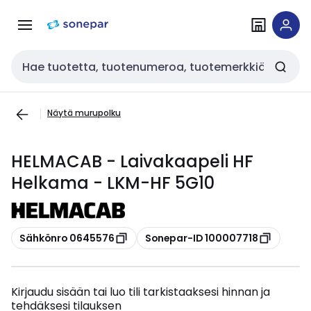
Siirry
Siirry
navigointiin
sisältöön
Haku
Näytä murupolku
HELMACAB - Laivakaapeli HF
Helkama - LKM-HF 5G10
Kopioi
Kopioi
Sähkönro 0645576
Sonepar-ID 100007718
Kirjaudu sisään tai luo tili tarkistaaksesi hinnan ja
tehdäksesi tilauksen