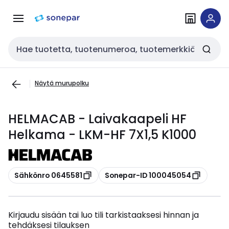
Siirry
Siirry
navigointiin
sisältöön
Haku
Näytä murupolku
HELMACAB - Laivakaapeli HF
Helkama - LKM-HF 7X1,5 K1000
Kopioi
Kopioi
Sähkönro 0645581
Sonepar-ID 100045054
Kirjaudu sisään tai luo tili tarkistaaksesi hinnan ja
tehdäksesi tilauksen