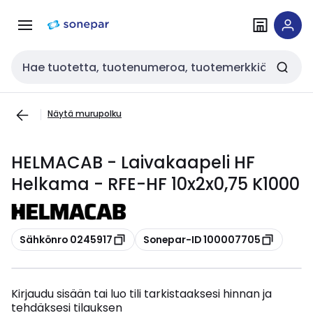
Siirry
Siirry
navigointiin
sisältöön
Haku
Näytä murupolku
HELMACAB - Laivakaapeli HF
Helkama - RFE-HF 10x2x0,75 K1000
Kopioi
Kopioi
Sähkönro 0245917
Sonepar-ID 100007705
Kirjaudu sisään tai luo tili tarkistaaksesi hinnan ja
tehdäksesi tilauksen