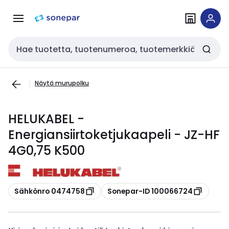
Siirry
Siirry
navigointiin
sisältöön
Haku
Näytä murupolku
HELUKABEL -
Energiansiirtoketjukaapeli - JZ-HF
4G0,75 K500
Kopioi
Kopioi
Sähkönro 0474758
Sonepar-ID 100066724