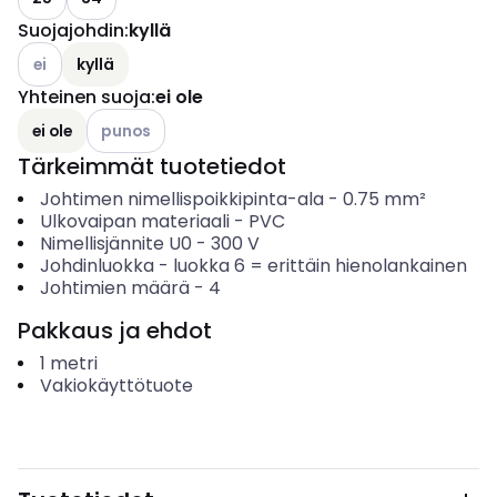
Suojajohdin
:
kyllä
Katso käytettävissä olevat vaihtoehdot
ei
kyllä
Yhteinen suoja
:
ei ole
Katso käytettävissä olevat vaihtoehdot
ei ole
punos
Tärkeimmät tuotetiedot
Johtimen nimellispoikkipinta-ala
-
0.75
mm²
Ulkovaipan materiaali
-
PVC
Nimellisjännite U0
-
300
V
Johdinluokka
-
luokka 6 = erittäin hienolankainen
Johtimien määrä
-
4
Pakkaus ja ehdot
1
metri
Vakiokäyttötuote