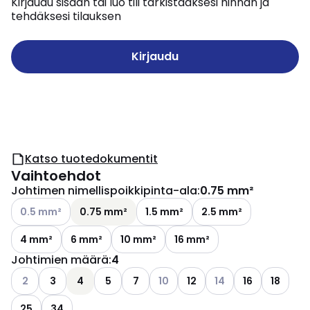
Kirjaudu sisään tai luo tili tarkistaaksesi hinnan ja
tehdäksesi tilauksen
Kirjaudu
Katso tuotedokumentit
Vaihtoehdot
Johtimen nimellispoikkipinta-ala
:
0.75 mm²
Katso käytettävissä olevat vaihtoehdot
0.5 mm²
0.75 mm²
1.5 mm²
2.5 mm²
4 mm²
6 mm²
10 mm²
16 mm²
Johtimien määrä
:
4
Katso käytettävissä olevat vaihtoehdot
Katso käytettävissä olevat vaiht
Katso käytettävissä 
2
3
4
5
7
10
12
14
16
18
25
34