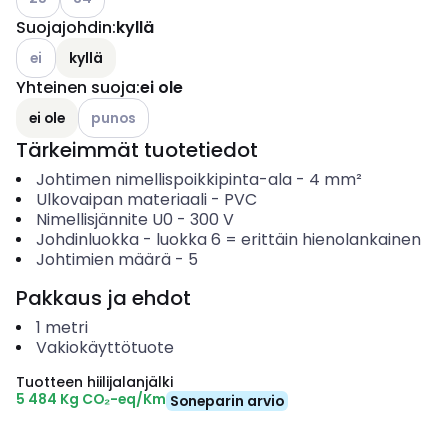
Suojajohdin
:
kyllä
Katso käytettävissä olevat vaihtoehdot
ei
kyllä
Yhteinen suoja
:
ei ole
Katso käytettävissä olevat vaihtoehdot
ei ole
punos
Tärkeimmät tuotetiedot
Johtimen nimellispoikkipinta-ala
-
4
mm²
Ulkovaipan materiaali
-
PVC
Nimellisjännite U0
-
300
V
Johdinluokka
-
luokka 6 = erittäin hienolankainen
Johtimien määrä
-
5
Pakkaus ja ehdot
1
metri
Vakiokäyttötuote
Tuotteen hiilijalanjälki
5 484 Kg CO₂-eq/Km
Soneparin arvio