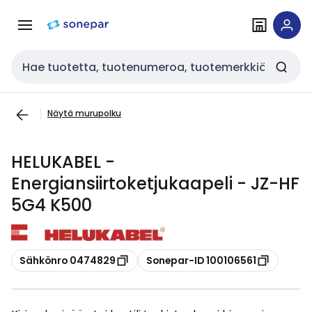
Siirry
Siirry
navigointiin
sisältöön
Haku
Näytä murupolku
HELUKABEL -
Energiansiirtoketjukaapeli - JZ-HF
5G4 K500
Kopioi
Kopioi
Sähkönro 0474829
Sonepar-ID 100106561