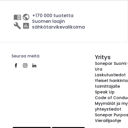
+170 000 tuotetta
Suomen laajin
sähkötarvikevalikoima
Seuraa meitä
Yritys
Sonepar Suomi
Ura
Laskutustiedot
Yleiset hankint
toimittajalle
Speak Up
Code of Condu
Myymälät ja my
yhteystiedot
Sonepar Purpo
Vierailijaohje