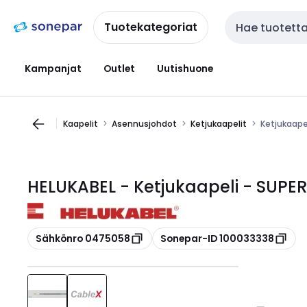
Siirry
Siirry
navigointiin
sisältöön
Tuotekategoriat
Haku
Kampanjat
Outlet
Uutishuone
Kaapelit
Asennusjohdot
Ketjukaapelit
Ketjukaape
HELUKABEL - Ketjukaapeli - SUP
Kopioi
Kopioi
Sähkönro 0475058
Sonepar-ID 100033338