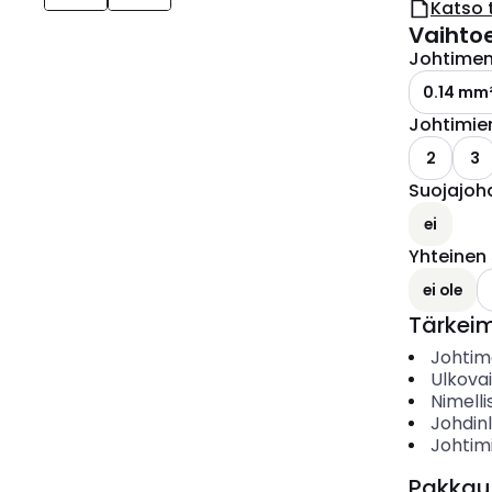
Katso 
Vaihto
Johtimen 
0.14 mm
Johtimie
2
3
Suojajoh
ei
Yhteinen
ei ole
Tärkei
Johtime
Ulkova
Nimelli
Johdin
Johtim
Pakkau