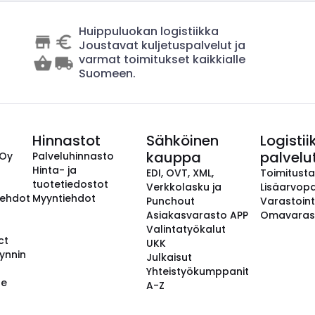
Huippuluokan logistiikka
Joustavat kuljetuspalvelut ja
varmat toimitukset kaikkialle
Suomeen.
Hinnastot
Sähköinen
Logistii
kauppa
palvelu
 Oy
Palveluhinnasto
Hinta- ja
EDI, OVT, XML,
Toimitust
tuotetiedostot
Verkkolasku ja
Lisäarvopa
aehdot
Myyntiehdot
Punchout
Varastoint
Asiakasvarasto APP
Omavaras
Valintatyökalut
ct
UKK
ynnin
Julkaisut
Yhteistyökumppanit
se
A-Z