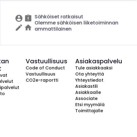
Sähköiset ratkaisut
Olemme sähköisen liiketoiminnan
ammattilainen
kan
Vastuullisuus
Asiakaspalvelu
t
Code of Conduct
Tule asiakkaaksi
Vastuullisuus
Ota yhteyttä
avat
CO2e-raportti
Yhteystiedot
lvelut
Asiakastili
ipalvelut
Asiakkaalle
to
Associate
Etsi myymälä
Toimittajalle