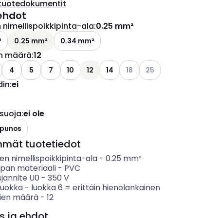
tuotedokumentit
ehdot
nimellispoikkipinta-ala
:
0.25 mm²
²
0.25 mm²
0.34 mm²
n määrä
:
12
Katso käytettävissä olevat 
Katso käytettävissä ol
4
5
7
10
12
14
18
25
din
:
ei
 suoja
:
ei ole
punos
mmät tuotetiedot
n nimellispoikkipinta-ala
-
0.25
mm²
ipan materiaali
-
PVC
sjännite U0
-
350
V
luokka
-
luokka 6 = erittäin hienolankainen
ien määrä
-
12
s ja ehdot