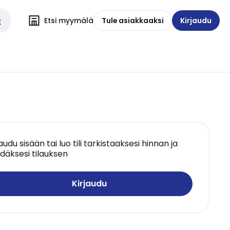
Etsi myymälä
Tule asiakkaaksi
Kirjaudu
jaudu sisään tai luo tili tarkistaaksesi hinnan ja
däksesi tilauksen
Kirjaudu