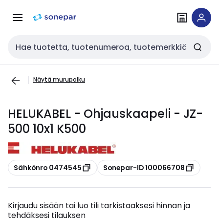
Siirry
Siirry
navigointiin
sisältöön
Haku
Näytä murupolku
HELUKABEL - Ohjauskaapeli - JZ-
500 10x1 K500
Kopioi
Kopioi
Sähkönro 0474545
Sonepar-ID 100066708
Kirjaudu sisään tai luo tili tarkistaaksesi hinnan ja
tehdäksesi tilauksen