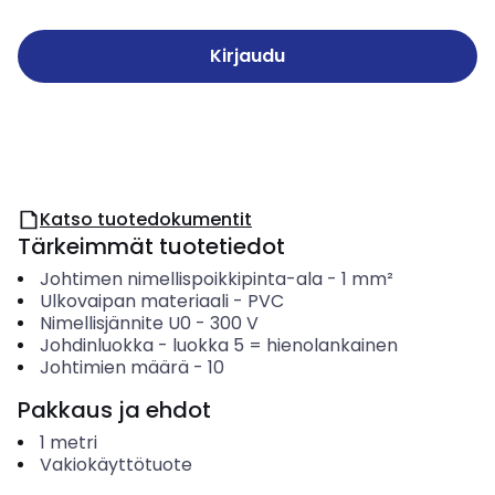
Kirjaudu
Katso tuotedokumentit
Tärkeimmät tuotetiedot
Johtimen nimellispoikkipinta-ala
-
1
mm²
Ulkovaipan materiaali
-
PVC
Nimellisjännite U0
-
300
V
Johdinluokka
-
luokka 5 = hienolankainen
Johtimien määrä
-
10
Pakkaus ja ehdot
1
metri
Vakiokäyttötuote