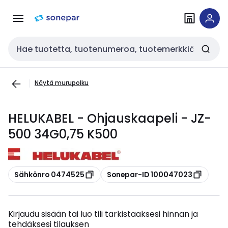
Siirry
Siirry
navigointiin
sisältöön
Haku
Näytä murupolku
HELUKABEL - Ohjauskaapeli - JZ-
500 34G0,75 K500
Kopioi
Kopioi
Sähkönro 0474525
Sonepar-ID 100047023
Kirjaudu sisään tai luo tili tarkistaaksesi hinnan ja
tehdäksesi tilauksen