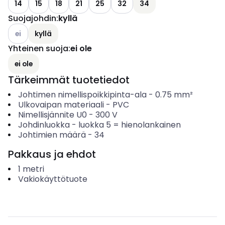
14
15
18
21
25
32
34
Suojajohdin
:
kyllä
Katso käytettävissä olevat vaihtoehdot
ei
kyllä
Yhteinen suoja
:
ei ole
ei ole
Tärkeimmät tuotetiedot
Johtimen nimellispoikkipinta-ala
-
0.75
mm²
Ulkovaipan materiaali
-
PVC
Nimellisjännite U0
-
300
V
Johdinluokka
-
luokka 5 = hienolankainen
Johtimien määrä
-
34
Pakkaus ja ehdot
1
metri
Vakiokäyttötuote