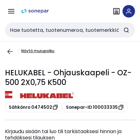
Siirry
Siirry
navigointiin
sisältöön
Haku
Näytä murupolku
HELUKABEL - Ohjauskaapeli - OZ-
500 2X0,75 K500
Kopioi
Kopioi
Sähkönro 0474502
Sonepar-ID 100033335
Kirjaudu sisään tai luo tili tarkistaaksesi hinnan ja
tehdäksesi tilauksen