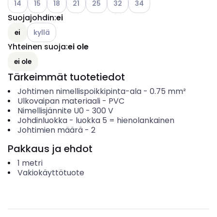
14
15
18
21
25
32
34
Suojajohdin
:
ei
Katso käytettävissä olevat vaihtoehdot
ei
kyllä
Yhteinen suoja
:
ei ole
ei ole
Tärkeimmät tuotetiedot
Johtimen nimellispoikkipinta-ala
-
0.75
mm²
Ulkovaipan materiaali
-
PVC
Nimellisjännite U0
-
300
V
Johdinluokka
-
luokka 5 = hienolankainen
Johtimien määrä
-
2
Pakkaus ja ehdot
1
metri
Vakiokäyttötuote