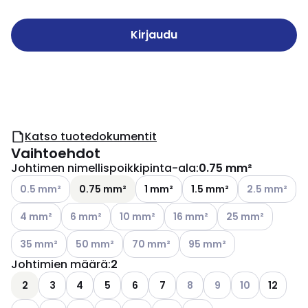
Kirjaudu
Katso tuotedokumentit
Vaihtoehdot
Johtimen nimellispoikkipinta-ala
:
0.75 mm²
Katso käytettävissä olevat vaihtoehdot
Katso käytettä
0.5 mm²
0.75 mm²
1 mm²
1.5 mm²
2.5 mm²
Katso käytettävissä olevat vaihtoehdot
Katso käytettävissä olevat vaihtoehdot
Katso käytettävissä olevat vaihtoehdot
Katso käytettävissä olevat v
Katso käytettäviss
4 mm²
6 mm²
10 mm²
16 mm²
25 mm²
Katso käytettävissä olevat vaihtoehdot
Katso käytettävissä olevat vaihtoehdot
Katso käytettävissä olevat vaihtoehdo
Katso käytettävissä oleva
35 mm²
50 mm²
70 mm²
95 mm²
Johtimien määrä
:
2
Katso käytettävissä olevat
Katso käytettävissä o
Katso käytettäv
2
3
4
5
6
7
8
9
10
12
Katso käytettävissä olevat vaihtoehdot
Katso käytettävissä olevat vaihtoehdot
Katso käytettävissä olevat vaihtoehdot
Katso käytettävissä olevat vaihtoehdot
Katso käytettävissä olevat vaihtoehdo
Katso käytettävissä olevat vaih
Katso käytettävissä oleva