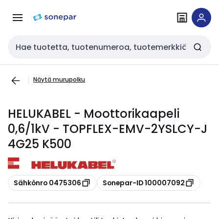
Siirry
Siirry
navigointiin
sisältöön
Haku
Näytä murupolku
HELUKABEL - Moottorikaapeli
0,6/1kV - TOPFLEX-EMV-2YSLCY-J
4G25 K500
Kopioi
Kopioi
Sähkönro 0475306
Sonepar-ID 100007092