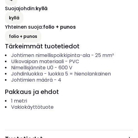
Suojajohdin
:
kyllä
kyllä
Yhteinen suoja
:
folio + punos
folio + punos
Tärkeimmät tuotetiedot
Johtimen nimellispoikkipinta-ala
-
25
mm²
Ulkovaipan materiaali
-
PVC
Nimellisjännite U0
-
600
V
Johdinluokka
-
luokka 5 = hienolankainen
Johtimien määrä
-
4
Pakkaus ja ehdot
1
metri
Vakiokäyttötuote