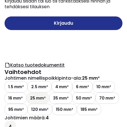
Kirjaudu sisään tai luo tili tarkistaaksesi hinnan ja
tehdäksesi tilauksen
Kirjaudu
Katso tuotedokumentit
Vaihtoehdot
Johtimen nimellispoikkipinta-ala
:
25 mm²
1.5 mm²
2.5 mm²
4 mm²
6 mm²
10 mm²
16 mm²
25 mm²
35 mm²
50 mm²
70 mm²
95 mm²
120 mm²
150 mm²
185 mm²
Johtimien määrä
:
4
4