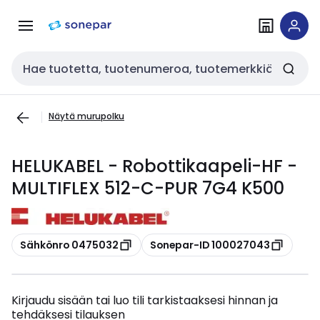
Siirry
Siirry
navigointiin
sisältöön
Haku
Näytä murupolku
HELUKABEL - Robottikaapeli-HF -
MULTIFLEX 512-C-PUR 7G4 K500
Kopioi
Kopioi
Sähkönro 0475032
Sonepar-ID 100027043
Kirjaudu sisään tai luo tili tarkistaaksesi hinnan ja
tehdäksesi tilauksen