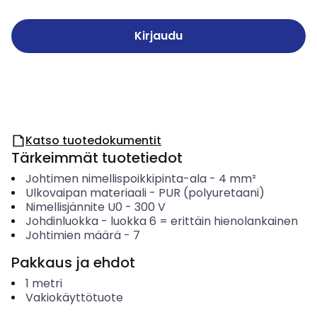
Kirjaudu
Katso tuotedokumentit
Tärkeimmät tuotetiedot
Johtimen nimellispoikkipinta-ala
-
4
mm²
Ulkovaipan materiaali
-
PUR (polyuretaani)
Nimellisjännite U0
-
300
V
Johdinluokka
-
luokka 6 = erittäin hienolankainen
Johtimien määrä
-
7
Pakkaus ja ehdot
1
metri
Vakiokäyttötuote