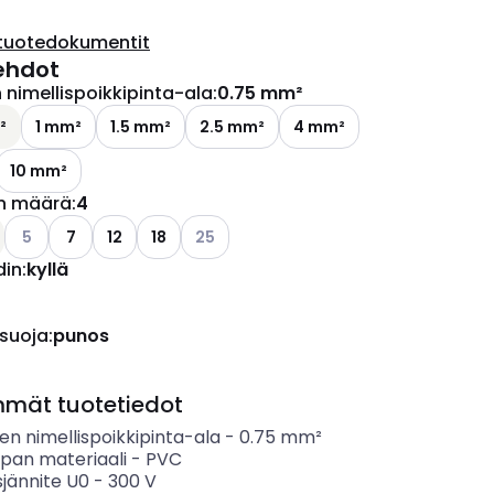
tuotedokumentit
ehdot
nimellispoikkipinta-ala
:
0.75 mm²
²
1 mm²
1.5 mm²
2.5 mm²
4 mm²
10 mm²
n määrä
:
4
Katso käytettävissä olevat vaihtoehdot
Katso käytettävissä olevat vaihtoehdot
5
7
12
18
25
din
:
kyllä
 suoja
:
punos
mmät tuotetiedot
n nimellispoikkipinta-ala
-
0.75
mm²
ipan materiaali
-
PVC
sjännite U0
-
300
V