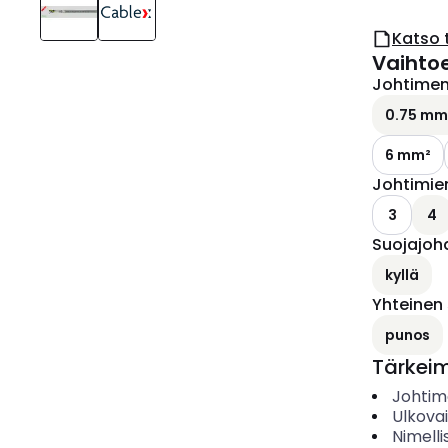
Katso 
Vaihto
Johtimen 
0.75 mm
6 mm²
Johtimie
3
4
Suojajoh
kyllä
Yhteinen
punos
Tärkei
Johtime
Ulkova
Nimelli