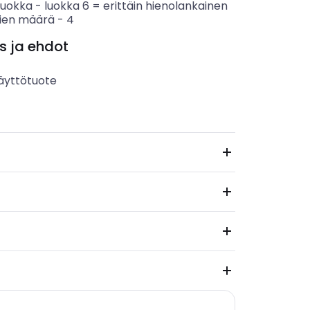
luokka
-
luokka 6 = erittäin hienolankainen
ien määrä
-
4
s ja ehdot
äyttötuote