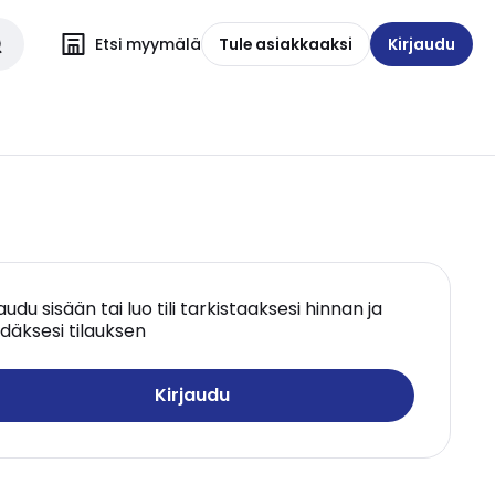
Etsi myymälä
Tule asiakkaaksi
Kirjaudu
jaudu sisään tai luo tili tarkistaaksesi hinnan ja
däksesi tilauksen
Kirjaudu