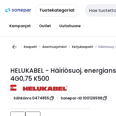
Siirry
Siirry
navigointiin
sisältöön
Tuotekategoriat
Haku
Kampanjat
Outlet
Uutishuone
Kaapelit
Asennusjohdot
Ketjukaapelit
Häiriösuoj
HELUKABEL - Häiriösuoj. energians
4G0,75 K500
Kopioi
Kopioi
Sähkönro 0474855
Sonepar-ID 100126598