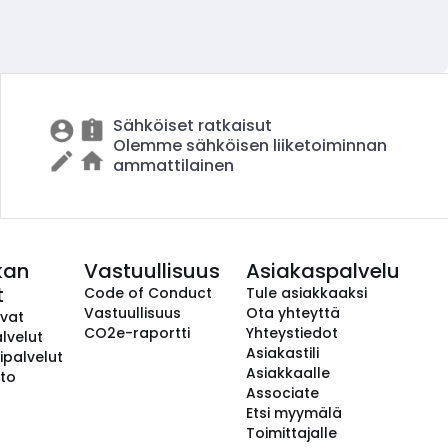
Sähköiset ratkaisut
Olemme sähköisen liiketoiminnan
ammattilainen
kan
Vastuullisuus
Asiakaspalvelu
t
Code of Conduct
Tule asiakkaaksi
Vastuullisuus
Ota yhteyttä
avat
CO2e-raportti
Yhteystiedot
lvelut
Asiakastili
ipalvelut
Asiakkaalle
to
Associate
Etsi myymälä
Toimittajalle