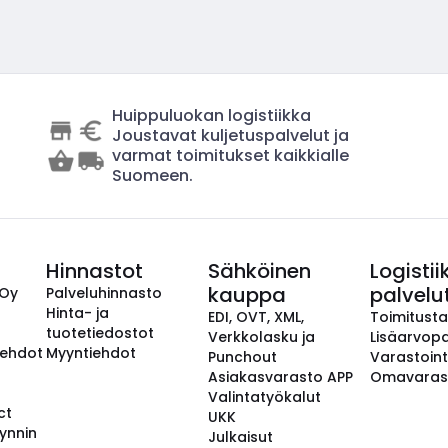
Huippuluokan logistiikka
Joustavat kuljetuspalvelut ja
varmat toimitukset kaikkialle
Suomeen.
Hinnastot
Sähköinen
Logistii
kauppa
palvelu
 Oy
Palveluhinnasto
Hinta- ja
EDI, OVT, XML,
Toimitust
tuotetiedostot
Verkkolasku ja
Lisäarvopa
aehdot
Myyntiehdot
Punchout
Varastoint
Asiakasvarasto APP
Omavaras
Valintatyökalut
ct
UKK
ynnin
Julkaisut