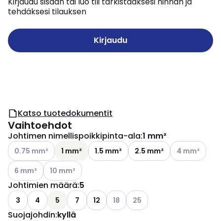
Kirjaudu sisään tai luo tili tarkistaaksesi hinnan ja
tehdäksesi tilauksen
Kirjaudu
Katso tuotedokumentit
Vaihtoehdot
Johtimen nimellispoikkipinta-ala
:
1 mm²
Katso käytettävissä olevat vaihtoehdot
Katso käytettä
0.75 mm²
1 mm²
1.5 mm²
2.5 mm²
4 mm²
Katso käytettävissä olevat vaihtoehdot
Katso käytettävissä olevat vaihtoehdot
6 mm²
10 mm²
Johtimien määrä
:
5
Katso käytettävissä olevat vaiht
Katso käytettävissä olevat
3
4
5
7
12
18
25
Suojajohdin
:
kyllä