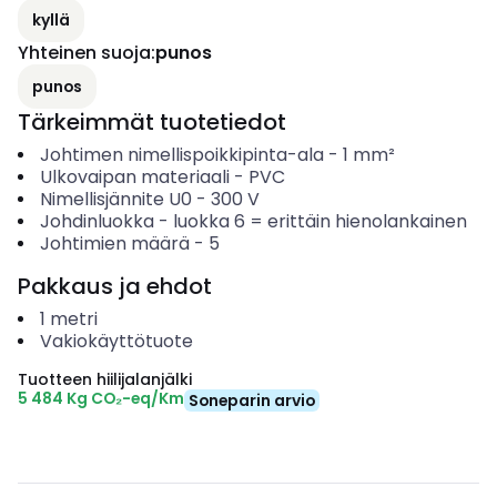
kyllä
Yhteinen suoja
:
punos
punos
Tärkeimmät tuotetiedot
Johtimen nimellispoikkipinta-ala
-
1
mm²
Ulkovaipan materiaali
-
PVC
Nimellisjännite U0
-
300
V
Johdinluokka
-
luokka 6 = erittäin hienolankainen
Johtimien määrä
-
5
Pakkaus ja ehdot
1
metri
Vakiokäyttötuote
Tuotteen hiilijalanjälki
5 484 Kg CO₂-eq/Km
Soneparin arvio