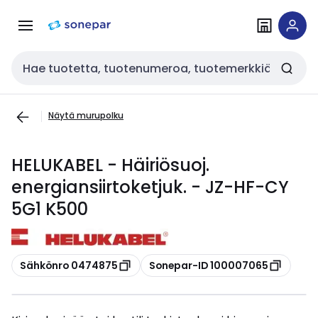
Siirry
Siirry
navigointiin
sisältöön
Haku
Näytä murupolku
HELUKABEL - Häiriösuoj.
energiansiirtoketjuk. - JZ-HF-CY
5G1 K500
Kopioi
Kopioi
Sähkönro 0474875
Sonepar-ID 100007065