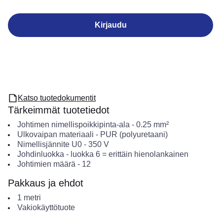
Kirjaudu
Katso tuotedokumentit
Tärkeimmät tuotetiedot
Johtimen nimellispoikkipinta-ala
-
0.25
mm²
Ulkovaipan materiaali
-
PUR (polyuretaani)
Nimellisjännite U0
-
350
V
Johdinluokka
-
luokka 6 = erittäin hienolankainen
Johtimien määrä
-
12
Pakkaus ja ehdot
1
metri
Vakiokäyttötuote