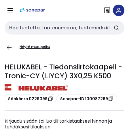
Siirry
Siirry
navigointiin
sisältöön
Haku
Näytä murupolku
HELUKABEL - Tiedonsiirtokaapeli -
Tronic-CY (LIYCY) 3X0,25 K500
Kopioi
Kopioi
Sähkönro 0229099
Sonepar-ID 100087269
Kirjaudu sisään tai luo tili tarkistaaksesi hinnan ja
tehdäksesi tilauksen