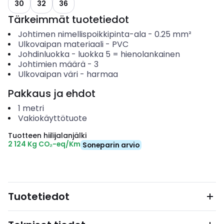
30
32
36
Tärkeimmät tuotetiedot
Johtimen nimellispoikkipinta-ala
-
0.25
mm²
Ulkovaipan materiaali
-
PVC
Johdinluokka
-
luokka 5 = hienolankainen
Johtimien määrä
-
3
Ulkovaipan väri
-
harmaa
Pakkaus ja ehdot
1
metri
Vakiokäyttötuote
Tuotteen hiilijalanjälki
2 124 Kg CO₂-eq/Km
Soneparin arvio
Tuotetiedot