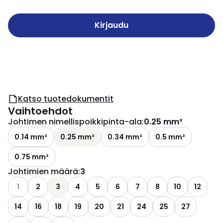
Kirjaudu
Katso tuotedokumentit
Vaihtoehdot
Johtimen nimellispoikkipinta-ala
:
0.25 mm²
0.14 mm²
0.25 mm²
0.34 mm²
0.5 mm²
0.75 mm²
Johtimien määrä
:
3
Katso käytettävissä olevat vaihtoehdot
1
2
3
4
5
6
7
8
10
12
14
16
18
19
20
21
24
25
27