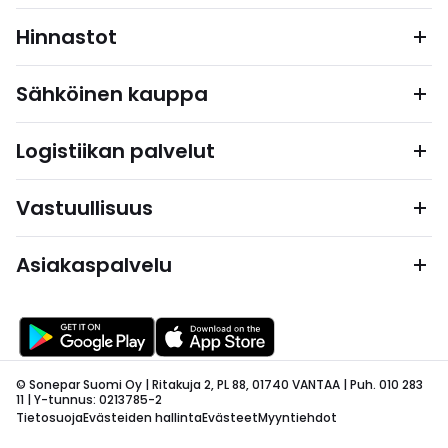
Hinnastot
Sähköinen kauppa
Logistiikan palvelut
Vastuullisuus
Asiakaspalvelu
© Sonepar Suomi Oy | Ritakuja 2, PL 88, 01740 VANTAA | Puh. 010 283
11 | Y-tunnus: 0213785-2
Tietosuoja
Evästeiden hallinta
Evästeet
Myyntiehdot