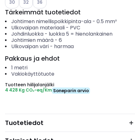
30
32
36
Tärkeimmät tuotetiedot
Johtimen nimellispoikkipinta-ala
-
0.5
mm²
Ulkovaipan materiaali
-
PVC
Johdinluokka
-
luokka 5 = hienolankainen
Johtimien määrä
-
6
Ulkovaipan väri
-
harmaa
Pakkaus ja ehdot
1
metri
Vakiokäyttötuote
Tuotteen hiilijalanjälki
4 428 Kg CO₂-eq/Km
Soneparin arvio
Tuotetiedot