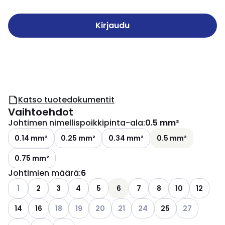
Kirjaudu
Katso tuotedokumentit
Vaihtoehdot
Johtimen nimellispoikkipinta-ala
:
0.5 mm²
0.14 mm²
0.25 mm²
0.34 mm²
0.5 mm²
0.75 mm²
Johtimien määrä
:
6
Katso käytettävissä olevat vaihtoehdot
1
2
3
4
5
6
7
8
10
12
Katso käytettävissä olevat vaihtoehdot
Katso käytettävissä olevat vaihtoehdot
Katso käytettävissä olevat vaihtoehdo
Katso käytettävissä olevat vaih
Katso käytettävissä oleva
Katso käytett
14
16
18
19
20
21
24
25
27
Katso käytettävissä olevat vaihtoehdot
Katso käytettävissä olevat vaihtoehdot
Katso käytettävissä olevat vaihtoehdot