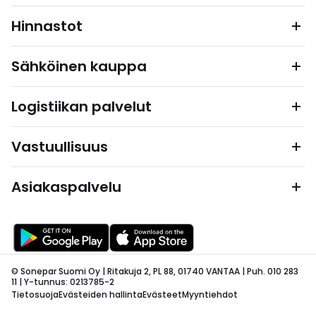
Hinnastot
Sähköinen kauppa
Logistiikan palvelut
Vastuullisuus
Asiakaspalvelu
© Sonepar Suomi Oy | Ritakuja 2, PL 88, 01740 VANTAA | Puh. 010 283
11 | Y-tunnus: 0213785-2
Tietosuoja
Evästeiden hallinta
Evästeet
Myyntiehdot