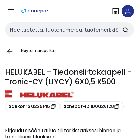
Siirry
Siirry
navigointiin
sisältöön
Haku
Näytä murupolku
HELUKABEL - Tiedonsiirtokaapeli -
Tronic-CY (LIYCY) 6X0,5 K500
Kopioi
Kopioi
Sähkönro 0229145
Sonepar-ID 100026128
Kirjaudu sisään tai luo tili tarkistaaksesi hinnan ja
tehdäksesi tilauksen