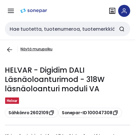
Siirry
Siirry
navigointiin
sisältöön
Haku
Näytä murupolku
HELVAR - Digidim DALI
Läsnäoloanturimod - 318W
läsnäoloanturi moduli VA
Kopioi
Kopioi
Sähkönro 2602109
Sonepar-ID 100047308