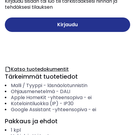
Kirjaudu sisään tai luo tili tarkistaaksesi hinnan ja
tehdäksesi tilauksen
Kirjaudu
Katso tuotedokumentit
Tärkeimmät tuotetiedot
Malli / Tyyppi
-
läsnäolotunnistin
Ohjausmenetelmä
-
DALI
Apple HomeKit -yhteensopiva
-
ei
Kotelointiluokka (IP)
-
IP30
Google Assistant -yhteensopiva
-
ei
Pakkaus ja ehdot
1
kpl