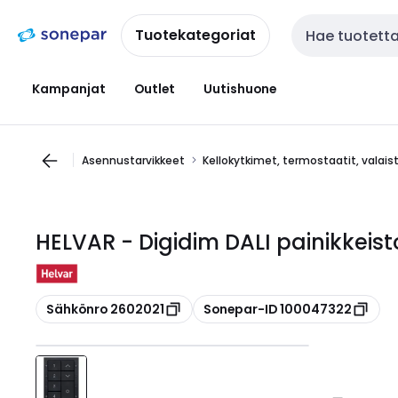
Siirry
Siirry
navigointiin
sisältöön
Tuotekategoriat
Haku
Kampanjat
Outlet
Uutishuone
Asennustarvikkeet
Kellokytkimet, termostaatit, valai
HELVAR - Digidim DALI painikkeist
Kopioi
Kopioi
Sähkönro 2602021
Sonepar-ID 100047322