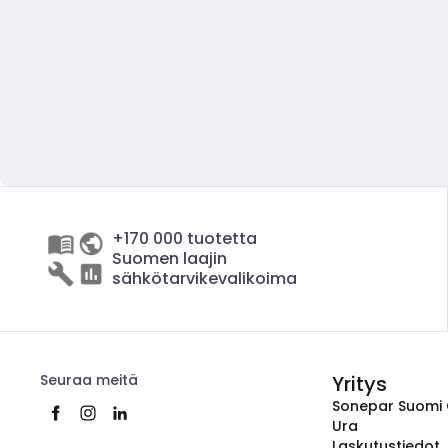
+170 000 tuotetta
Suomen laajin
sähkötarvikevalikoima
Seuraa meitä
Yritys
Sonepar Suomi
Ura
Laskutustiedot