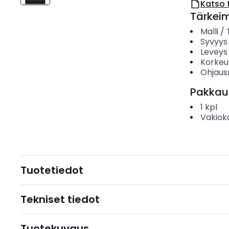
Katso 
Tärkei
Malli /
Syvyys
Leveys
Korkeu
Ohjau
Pakkau
1
kpl
Vakiok
Tuotetiedot
Tekniset tiedot
Tuotekuvaus