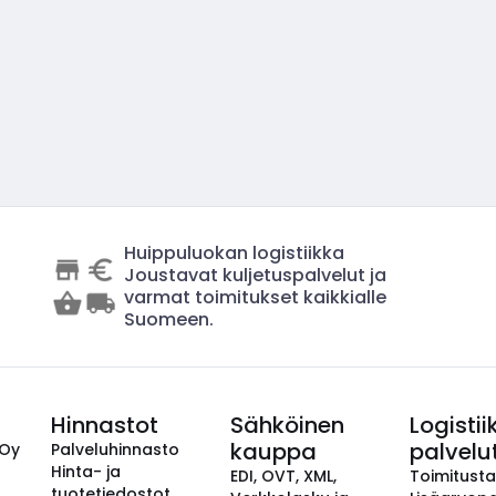
Huippuluokan logistiikka
Joustavat kuljetuspalvelut ja
varmat toimitukset kaikkialle
Suomeen.
Hinnastot
Sähköinen
Logistii
kauppa
palvelu
 Oy
Palveluhinnasto
Hinta- ja
EDI, OVT, XML,
Toimitust
tuotetiedostot