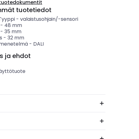
tuotedokumentit
mmät tuotetiedot
 Tyyppi
-
valaistusohjain/-sensori
-
48
mm
-
35
mm
s
-
32
mm
smenetelmä
-
DALI
s ja ehdot
äyttötuote