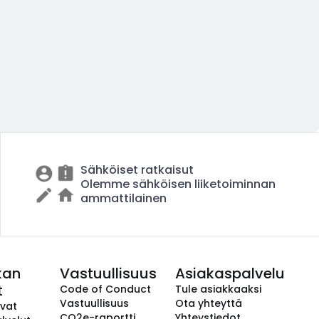
Sähköiset ratkaisut
Olemme sähköisen liiketoiminnan
ammattilainen
kan
Vastuullisuus
Asiakaspalvelu
t
Code of Conduct
Tule asiakkaaksi
Vastuullisuus
Ota yhteyttä
avat
CO2e-raportti
Yhteystiedot