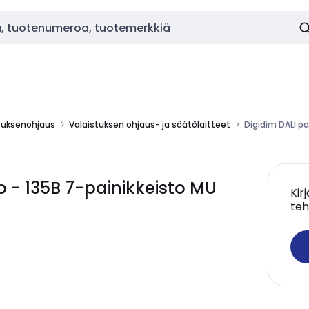
stuksenohjaus
Valaistuksen ohjaus- ja säätölaitteet
Digidim DALI pa
o - 135B 7-painikkeisto MU
Kir
teh