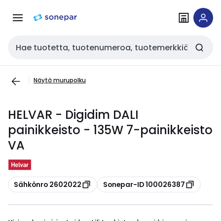
Siirry
Siirry
navigointiin
sisältöön
Haku
Näytä murupolku
HELVAR - Digidim DALI
painikkeisto - 135W 7-painikkeisto
VA
Kopioi
Kopioi
Sähkönro 2602022
Sonepar-ID 100026387