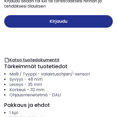
Kirjaudu sisään tai luo tili tarkistaaksesi hinnan ja
tehdäksesi tilauksen
Kirjaudu
Katso tuotedokumentit
Tärkeimmät tuotetiedot
Malli / Tyyppi
-
valaistusohjain/-sensori
Syvyys
-
48
mm
Leveys
-
35
mm
Korkeus
-
32
mm
Ohjausmenetelmä
-
DALI
Pakkaus ja ehdot
1
kpl