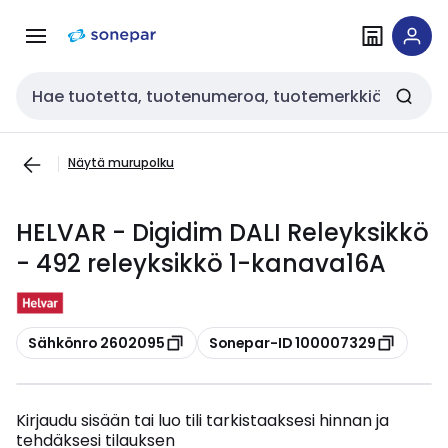
Siirry
Siirry
navigointiin
sisältöön
Haku
Näytä murupolku
HELVAR - Digidim DALI Releyksikkö
- 492 releyksikkö 1-kanava16A
Kopioi
Kopioi
Sähkönro 2602095
Sonepar-ID 100007329
Kirjaudu sisään tai luo tili tarkistaaksesi hinnan ja
tehdäksesi tilauksen