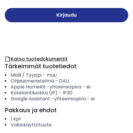
Kirjaudu
Katso tuotedokumentit
Tärkeimmät tuotetiedot
Malli / Tyyppi
-
muu
Ohjausmenetelmä
-
DALI
Apple HomeKit -yhteensopiva
-
ei
Kotelointiluokka (IP)
-
IP30
Google Assistant -yhteensopiva
-
ei
Pakkaus ja ehdot
1
kpl
Vakiokäyttötuote