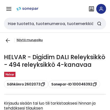
Siirry
Siirry
navigointiin
sisältöön
Haku
Näytä murupolku
HELVAR - Digidim DALI Releyksikkö
- 494 releyksikkö 4-kanavaa
Kopioi
Kopioi
Sähkönro 2602073
Sonepar-ID 100046392
Kirjaudu sisään tai luo tili tarkistaaksesi hinnan ja
tehdäksesi tilauksen