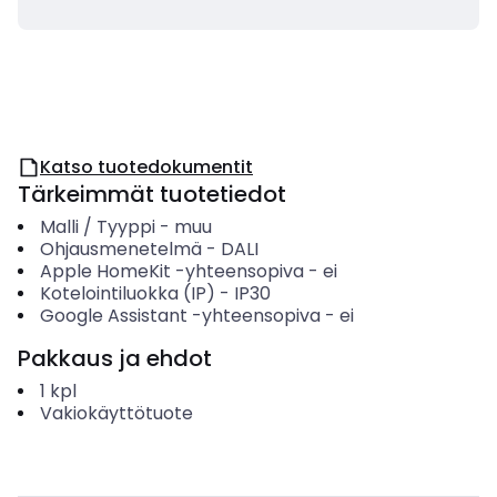
Katso tuotedokumentit
Tärkeimmät tuotetiedot
Malli / Tyyppi
-
muu
Ohjausmenetelmä
-
DALI
Apple HomeKit -yhteensopiva
-
ei
Kotelointiluokka (IP)
-
IP30
Google Assistant -yhteensopiva
-
ei
Pakkaus ja ehdot
1
kpl
Vakiokäyttötuote